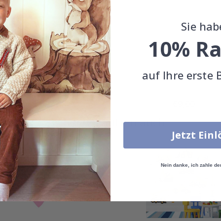
Sie hab
10% Ra
auf Ihre erste 
Special
Special
€9,00
€9,00
Price
Price
Andere kauften auch
Jetzt Ein
Nein danke, ich zahle de