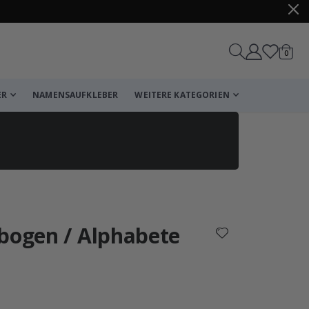
Artike
0
Wagen
ER
NAMENSAUFKLEBER
WEITERE KATEGORIEN
Korb
Zur Kasse
nbogen / Alphabete