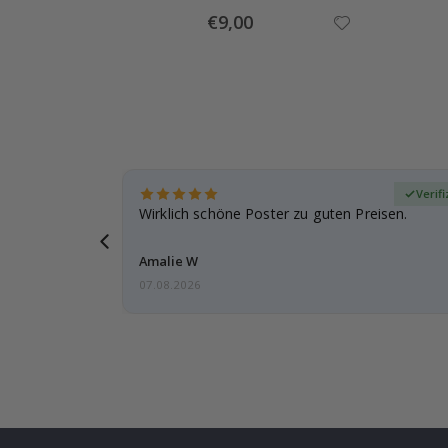
Special
€9,00
Price
zierter Käufer
Verifi
eschenke
Wirklich schöne Poster zu guten Preisen.
g, ich bin
Amalie W
07.08.2026