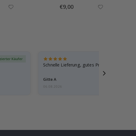
Special
€9,00
Price
izierter Käufer
Verif
Schnelle Lieferung, gutes Produkt
Gitte A
06.08.2026