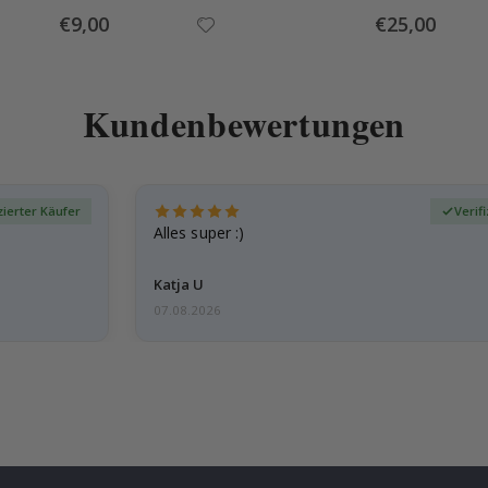
Special
Special
€9,00
€25,00
Price
Price
Kundenbewertungen
zierter Käufer
Verif
Alles super :)
Katja U
07.08.2026