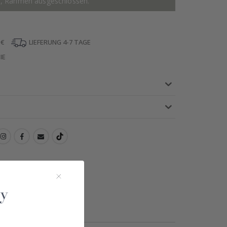
r, Rahmen ausgeschlossen.
 €
LIEFERUNG 4-7 TAGE
IE
!