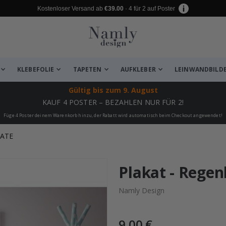
Kostenloser Versand ab
€39.00
· 4 für 2 auf Poster
KLEBEFOLIE
TAPETEN
AUFKLEBER
LEINWANDBILD
Gültig bis
zum 9. August
KAUF 4 POSTER – BEZAHLEN NUR FÜR 2!
Füge 4 Poster deinem Warenkorb hinzu, der Rabatt wird automatisch beim Checkout angewendet!
KATE
 leiden ✔
Plakat - Rege
Namly Design
9,00 €