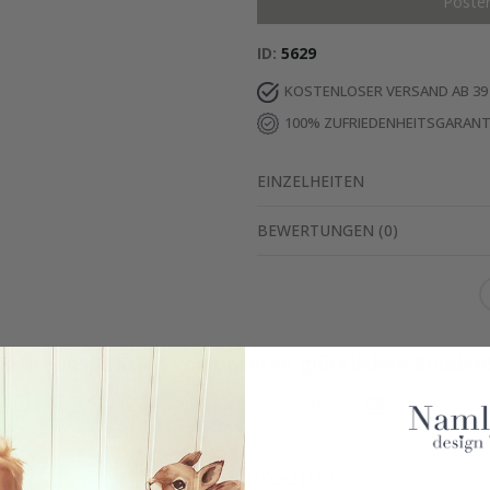
Poste
ID
5629
KOSTENLOSER VERSAND AB 39
100% ZUFRIEDENHEITSGARANT
EINZELHEITEN
BEWERTUNGEN
(
0
)
Echte Inspiration von unseren glücklichen Kunden
Teile dein Bild mit #namly_design
Ähnliche Produkte