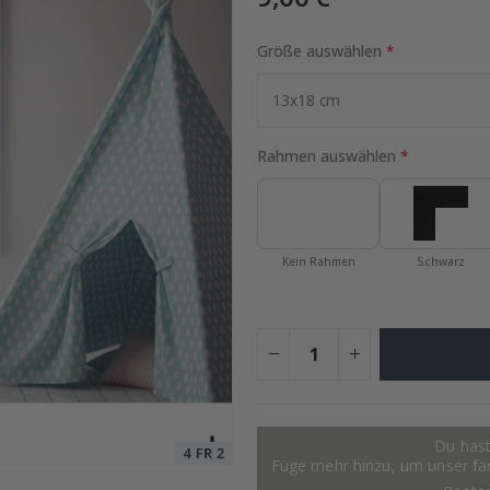
Größe auswählen
Special
19,00 €
Price
Rahmen auswählen
Kein Rahmen
Schwarz
Du hast
Füge mehr hinzu, um unser fant