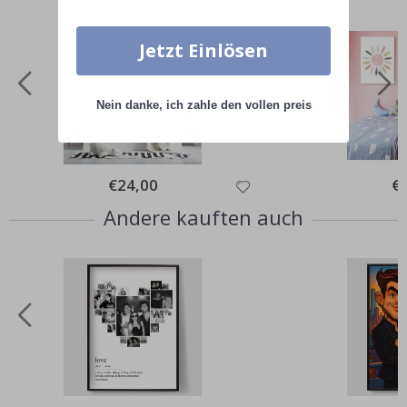
Jetzt Einlösen
Nein danke, ich zahle den vollen preis
Special
€24,00
Spe
€
Price
Pri
Andere kauften auch