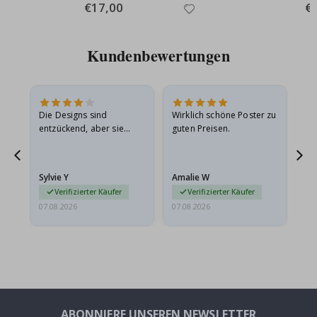
Special
€17,00
Spe
€
Price
Pri
Kundenbewertungen
Die Designs sind
Wirklich schöne Poster zu
All
entzückend, aber sie
guten Preisen.
sollten flach in einem
stabilen Umschlag
versendet werden. Weil
Sylvie Y
Amalie W
Ka
sie…
Verifizierter Käufer
Verifizierter Käufer
07.08.2026
07.08.2026
07.
ABONNIERE UNSEREN NEWSLETTER