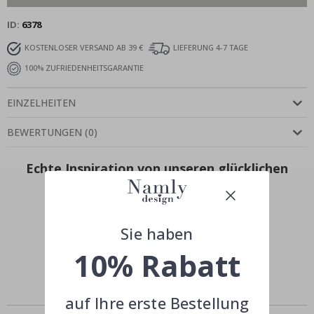
ID
6378
KOSTENLOSER VERSAND AB 39 €
LIEFERUNG 4-7 TAGE
100% ZUFRIEDENHEITSGARANTIE
EINZELHEITEN
BEWERTUNGEN
(
0
)
Echte Inspiration von unseren glücklichen
Kunden!
Teile dein Bild mit #namly_design
Sie haben
10% Rabatt
auf Ihre erste Bestellung
Ähnliche Produkte