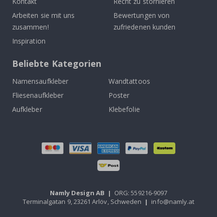
Kontakt
Recht zu stornieren
Arbeiten sie mit uns
Bewertungen von
zusammen!
zufriedenen kunden
Inspiration
Beliebte Kategorien
Namensaufkleber
Wandtattoos
Fliesenaufkleber
Poster
Aufkleber
Klebefolie
Namly Design AB
|
ORG: 559216-9097
Terminalgatan 9, 23261 Arlöv, Schweden
|
info@namly.at