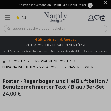
Kostenloser Versand ab
€39.00
· 4 für 2 auf Poster
4.1
Artike
von 1032 Bewertungen
0
Wagen
Gültig bis
zum 9. August
KAUF 4 POSTER – BEZAHLEN NUR FÜR 2!
Füge 4 Poster deinem Warenkorb hinzu, der Rabatt wird automatisch beim Checkout angewendet!
POSTER
PERSONALISIERTE POSTER
PERSONALISIERTE TEXT- & ZITATPOSTER
NAMENSPOSTER
Sie könnten auch
Poster - Regenbogen und Heißluftballon /
Korb
Zum
Zum
darunter leiden ✔
Ende
Anfang
Benutzerdefinierter Text / Blau / 3er-Set
Zur Kasse
der
der
24,00 €
Bildgalerie
Bildgalerie
springen
springen