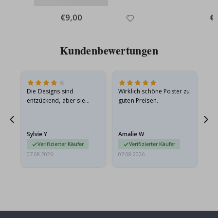
Special
€9,00
Spe
€
Price
Pri
Kundenbewertungen
Die Designs sind
Wirklich schöne Poster zu
All
entzückend, aber sie
guten Preisen.
sollten flach in einem
stabilen Umschlag
versendet werden. Weil
Sylvie Y
Amalie W
Ka
sie…
Verifizierter Käufer
Verifizierter Käufer
07.08.2026
07.08.2026
07.