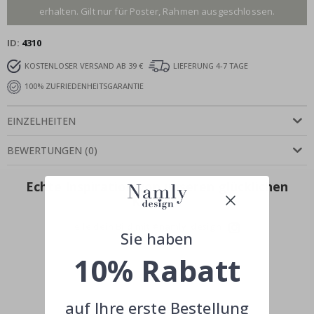
erhalten. Gilt nur für Poster, Rahmen ausgeschlossen.
ID
4310
KOSTENLOSER VERSAND AB 39 €
LIEFERUNG 4-7 TAGE
100% ZUFRIEDENHEITSGARANTIE
EINZELHEITEN
BEWERTUNGEN
(
0
)
Echte Inspiration von unseren glücklichen
Kunden!
Teile dein Bild mit #namly_design
Sie haben
10% Rabatt
auf Ihre erste Bestellung