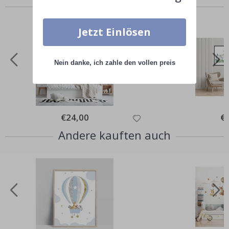
Ähnliche Produkte
Jetzt Einlösen
Nein danke, ich zahle den vollen preis
Special
€24,00
Spe
€
Price
Pri
Andere kauften auch