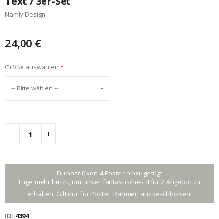
Text / 3er-Set
Namly Design
24,00 €
Größe auswählen
Du hast 0 von 4 Poster hinzugefügt
Füge mehr hinzu, um unser fantastisches 4 für 2 Angebot zu
erhalten. Gilt nur für Poster, Rahmen ausgeschlossen.
ID
4394