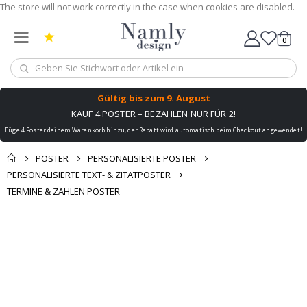
The store will not work correctly in the case when cookies are disabled.
0
Wagen
Gültig bis
zum 9. August
KAUF 4 POSTER – BEZAHLEN NUR FÜR 2!
Füge 4 Poster deinem Warenkorb hinzu, der Rabatt wird automatisch beim Checkout angewendet!
POSTER
PERSONALISIERTE POSTER
PERSONALISIERTE TEXT- & ZITATPOSTER
TERMINE & ZAHLEN POSTER
Zum
Zum
Ende
Anfang
der
der
Bildgalerie
Bildgalerie
springen
springen