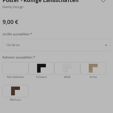
Poster - Ruhige Landschaften
der
Namly Design
Bildgalerie
springen
9,00 €
Größe auswählen
Rahmen auswählen
Kein Rahmen
Schwarz
Weiß
Eiche
Walnuss