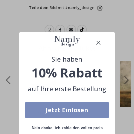
Teile dein Bild mit #namly_design
Ähnliche Produkte
Sie haben
10% Rabatt
auf Ihre erste Bestellung
Jetzt Einlösen
Special
€9,00
Sp
€
Price
Pr
Andere kauften auch
Nein danke, ich zahle den vollen preis