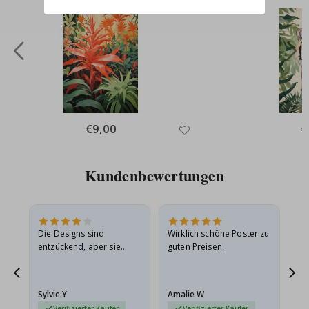
Special
€9,00
Sp
€
Price
Pr
Kundenbewertungen
Die Designs sind
Wirklich schöne Poster zu
All
entzückend, aber sie
guten Preisen.
sollten flach in einem
stabilen Umschlag
versendet werden. Weil
Sylvie Y
Amalie W
Ka
sie…
Verifizierter Käufer
Verifizierter Käufer