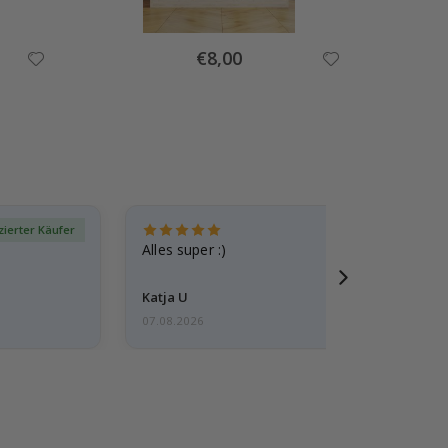
Special
€8,00
Price
izierter Käufer
Verif
Alles super :)
Katja U
07.08.2026