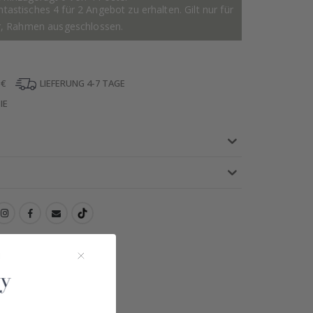
astisches 4 für 2 Angebot zu erhalten. Gilt nur für
r, Rahmen ausgeschlossen.
 €
LIEFERUNG 4-7 TAGE
IE
!