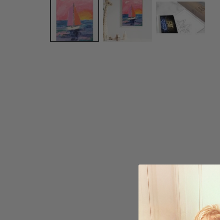
Zum
Anfang
der
Bildgalerie
springen