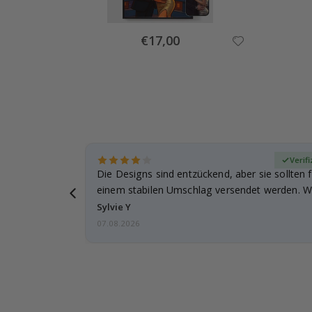
Special
€17,00
Price
zierter Käufer
Verifi
Die Designs sind entzückend, aber sie sollten f
einem stabilen Umschlag versendet werden. We
Sylvie Y
07.08.2026