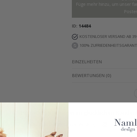
Füge mehr hinzu, um unser fant
Poste
ID
14484
KOSTENLOSER VERSAND AB 39
100% ZUFRIEDENHEITSGARANT
EINZELHEITEN
BEWERTUNGEN
(
0
)
Echte Inspiration von unseren glücklichen Kunden
Teile dein Bild mit #namly_design