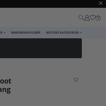
Artike
0
Wagen
ER
NAMENSAUFKLEBER
WEITERE KATEGORIEN
Korb
Zur Kasse
boot
ang