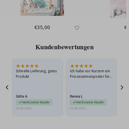
Special
€35,00
Spe
€
Price
Pri
Kundenbewertungen
Schnelle Lieferung, gutes
Ich habe vor Kurzem ein
Ich
Produkt
Prinzessinnenposter für
das
meine Enkelin bestellt.
ge
Das Poster kam beim
Ra
Versand leicht
au
Gitte A
Renea L
Sa
beschädigt…
au
Verifizierter Käufer
Verifizierter Käufer
06.08.2026
05.08.2026
05.