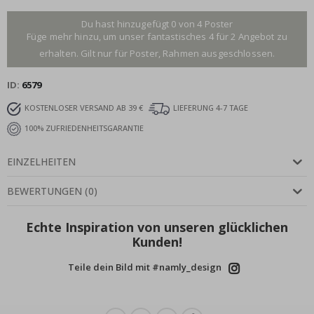
Du hast hinzugefügt 0 von 4 Poster
Füge mehr hinzu, um unser fantastisches 4 für 2 Angebot zu
erhalten. Gilt nur für Poster, Rahmen ausgeschlossen.
ID
6579
KOSTENLOSER VERSAND AB 39 €
LIEFERUNG 4-7 TAGE
100% ZUFRIEDENHEITSGARANTIE
EINZELHEITEN
BEWERTUNGEN
(
0
)
Echte Inspiration von unseren glücklichen
Kunden!
Teile dein Bild mit #namly_design