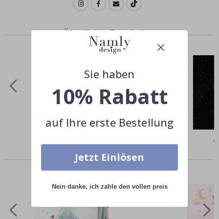
Ähnliche Produkte
Sie haben
10% Rabatt
auf Ihre erste Bestellung
Special
€15,00
Sp
€
Price
Pr
Andere kauften auch
Jetzt Einlösen
Nein danke, ich zahle den vollen preis