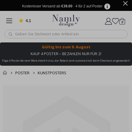
Kostenloser Versand ab
€39.00
· 4 für 2 auf Poster
4.1
Artike
von 1025 Bewertungen
0
Wagen
Gültig bis
zum 9. August
KAUF 4 POSTER – BEZAHLEN NUR FÜR 2!
Füge 4 Poster deinem Warenkorb hinzu, der Rabatt wird automatisch beim Checkout angewendet!
POSTER
KUNSTPOSTERS
Sie könnten auch
Korb
Zum
darunter leiden ✔
Ende
Zur Kasse
der
Bildgalerie
springen