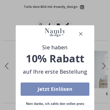
Teile dein Bild mit #namly_design
Ähnliche Produkte
Sie haben
10% Rabatt
auf Ihre erste Bestellung
Jetzt Einlösen
Special
€9,00
Spe
€
Price
Pri
Andere kauften auch
Nein danke, ich zahle den vollen preis