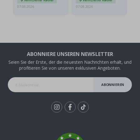
Verifizierter Käufer
Verifizierter Käufer
07.08.2026
07.08.2026
07.
ABONNIERE UNSEREN NEWSLETTER
Seien Sie der Erste, der die neuesten Nachrichten erhält, und
profitieren Sie von unseren exklusiven Angeboten.
ABONNIEREN
Tik
To
k