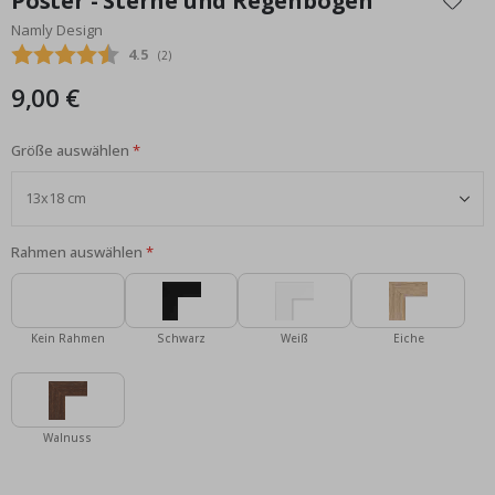
Poster - Sterne und Regenbogen
der
Namly Design
Bildgalerie
Durchschnittliche Bewertung:
4.5
(
abgegebene bewertungen:
2
)
springen
9,00 €
Größe auswählen
Rahmen auswählen
Kein Rahmen
Schwarz
Weiß
Eiche
Walnuss