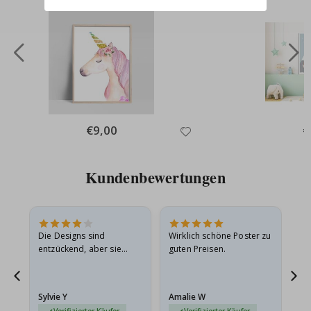
Special
€9,00
Sp
€
Price
Pr
Kundenbewertungen
Die Designs sind
Wirklich schöne Poster zu
All
entzückend, aber sie
guten Preisen.
sollten flach in einem
stabilen Umschlag
versendet werden. Weil
Sylvie Y
Amalie W
Ka
sie…