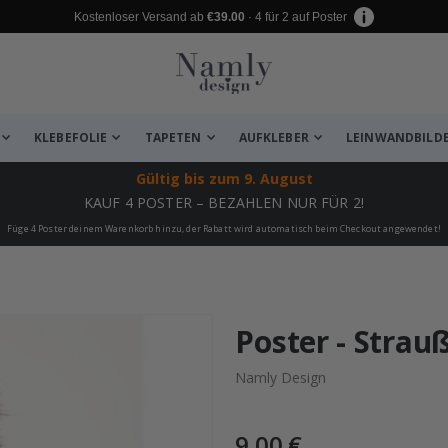
Kostenloser Versand ab
€39.00
· 4 für 2 auf Poster
KLEBEFOLIE
TAPETEN
AUFKLEBER
LEINWANDBILD
Gültig bis
zum 9. August
KAUF 4 POSTER – BEZAHLEN NUR FÜR 2!
Füge 4 Poster deinem Warenkorb hinzu, der Rabatt wird automatisch beim Checkout angewendet!
 leiden ✔
Poster - Strau
Namly Design
9,00 €