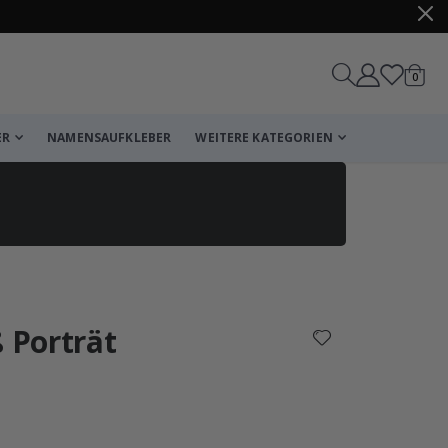
Artike
0
Wagen
ER
NAMENSAUFKLEBER
WEITERE KATEGORIEN
Korb
Zur Kasse
ß Porträt