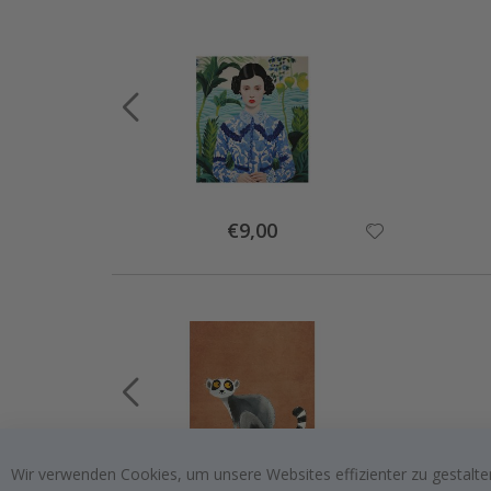
Special
€9,00
Price
Wir verwenden Cookies, um unsere Websites effizienter zu gestalten