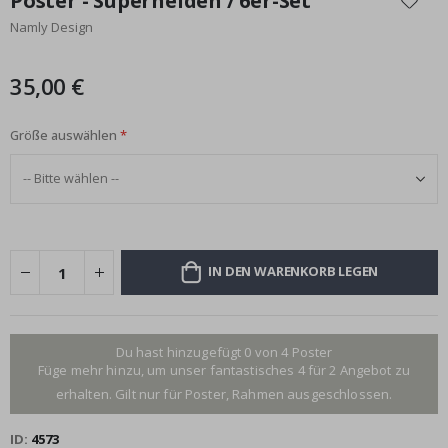
Poster - Superhelden / 6er-Set
der
Namly Design
Bildgalerie
springen
35,00 €
Größe auswählen
IN DEN WARENKORB LEGEN
Du hast hinzugefügt 0 von 4 Poster
Füge mehr hinzu, um unser fantastisches 4 für 2 Angebot zu
erhalten. Gilt nur für Poster, Rahmen ausgeschlossen.
ID
4573