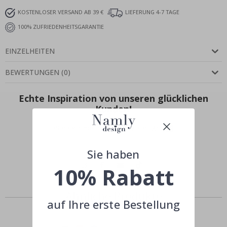
KOSTENLOSER VERSAND AB 39 €
LIEFERUNG 4-7 TAGE
100% ZUFRIEDENHEITSGARANTIE
EINZELHEITEN
BEWERTUNGEN
(
0
)
Echte Inspiration von unseren glücklichen
Kunden!
Teile dein Bild mit #namly_design
Sie haben
10% Rabatt
Ähnliche Produkte
auf Ihre erste Bestellung