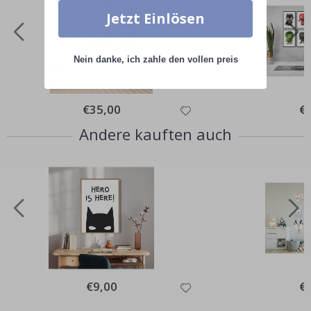
Jetzt Einlösen
Nein danke, ich zahle den vollen preis
Special
€35,00
Spe
€
Price
Pri
Andere kauften auch
Special
€9,00
Spe
€
Price
Pri