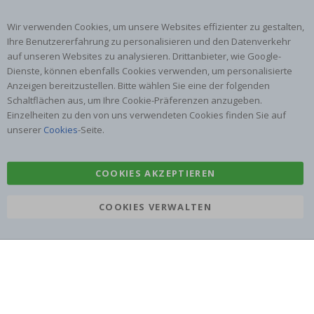
zusammen!
zufriedenen kunden
Inspiration
Wir verwenden Cookies, um unsere Websites effizienter zu gestalten,
Ihre Benutzererfahrung zu personalisieren und den Datenverkehr
auf unseren Websites zu analysieren. Drittanbieter, wie Google-
Beliebte Kategorien
Dienste, können ebenfalls Cookies verwenden, um personalisierte
Namensaufkleber
Wandtattoos
Anzeigen bereitzustellen. Bitte wählen Sie eine der folgenden
Schaltflächen aus, um Ihre Cookie-Präferenzen anzugeben.
Fliesenaufkleber
Poster
Einzelheiten zu den von uns verwendeten Cookies finden Sie auf
Aufkleber
Klebefolie
unserer
Cookies
-Seite.
COOKIES AKZEPTIEREN
COOKIES VERWALTEN
Namly Design AB
|
ORG: 559216-9097
Terminalgatan 9, 23261 Arlöv, Schweden
|
info@namly.at
© Namly Design 2026