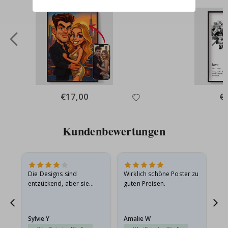
Special
€17,00
Spe
€
Price
Pri
Kundenbewertungen
Die Designs sind
Wirklich schöne Poster zu
All
entzückend, aber sie
guten Preisen.
sollten flach in einem
stabilen Umschlag
versendet werden. Weil
Sylvie Y
Amalie W
Ka
sie…