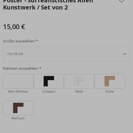
Poster - Surrealistisches Alien
der
Kunstwerk / Set von 2
Bildgalerie
springen
15,00 €
Größe auswählen
Rahmen auswählen
Kein Rahmen
Schwarz
Weiß
Eiche
Walnuss