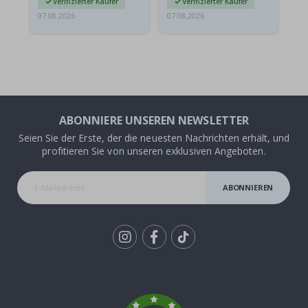
Verifizierter Käufer
Verifizierter Käufer
07.08.2026
07.08.2026
07.
ABONNIERE UNSEREN NEWSLETTER
Seien Sie der Erste, der die neuesten Nachrichten erhält, und
profitieren Sie von unseren exklusiven Angeboten.
ABONNIEREN
Tik
To
k