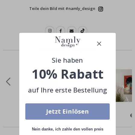
Teile dein Bild mit #namly_design
Ähnliche Produkte
Sie haben
10% Rabatt
auf Ihre erste Bestellung
Jetzt Einlösen
Special
€15,00
Spe
€
Price
Pri
Andere kauften auch
Nein danke, ich zahle den vollen preis