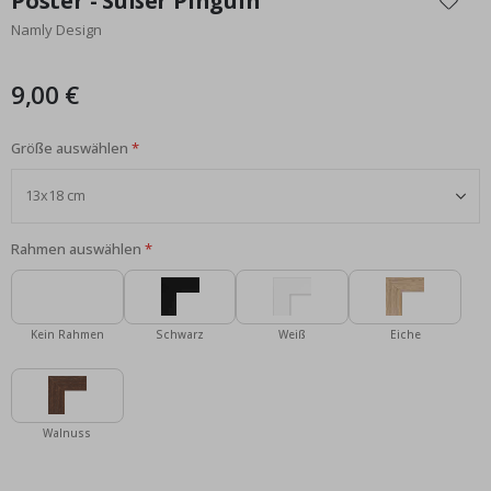
Poster - Süßer Pinguin
der
Namly Design
Bildgalerie
springen
9,00 €
Größe auswählen
Rahmen auswählen
Kein Rahmen
Schwarz
Weiß
Eiche
Walnuss