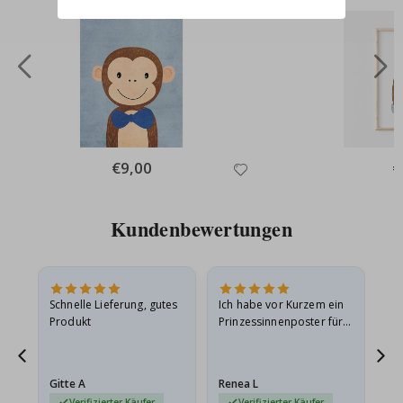
Special
€9,00
Sp
€
Price
Pr
Kundenbewertungen
Schnelle Lieferung, gutes
Ich habe vor Kurzem ein
Ich
Produkt
Prinzessinnenposter für
das
meine Enkelin bestellt.
ge
Das Poster kam beim
Ra
Versand leicht
au
Gitte A
Renea L
Sa
beschädigt…
au
Verifizierter Käufer
Verifizierter Käufer