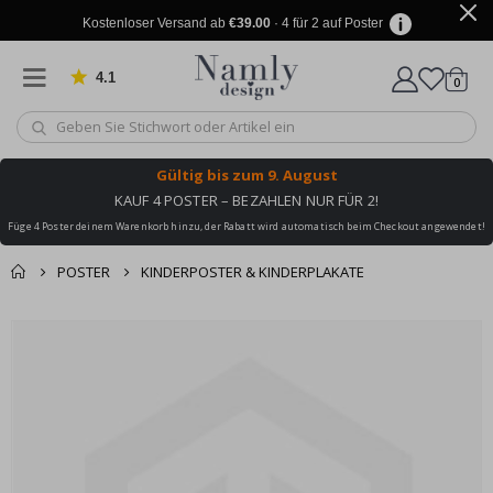
Kostenloser Versand ab
€39.00
· 4 für 2 auf Poster
4.1
Artike
von 1025 Bewertungen
0
Wagen
Gültig bis
zum 9. August
KAUF 4 POSTER – BEZAHLEN NUR FÜR 2!
Füge 4 Poster deinem Warenkorb hinzu, der Rabatt wird automatisch beim Checkout angewendet!
POSTER
KINDERPOSTER & KINDERPLAKATE
Sie könnten auch
Korb
Zum
darunter leiden ✔
Ende
Zur Kasse
der
Bildgalerie
springen