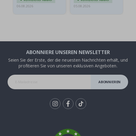
06.08.2026
05.08.2026
05.
ABONNIERE UNSEREN NEWSLETTER
Seien Sie der Erste, der die neuesten Nachrichten erhält, und
profitieren Sie von unseren exklusiven Angeboten.
ABONNIEREN
Tik
To
k