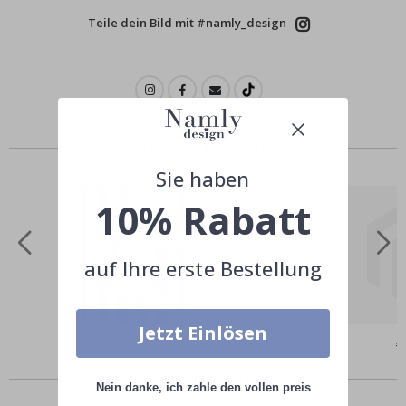
Teile dein Bild mit #namly_design
Ähnliche Produkte
Sie haben
10% Rabatt
auf Ihre erste Bestellung
Jetzt Einlösen
Special
€9,00
Sp
€
Price
Pr
Andere kauften auch
Nein danke, ich zahle den vollen preis