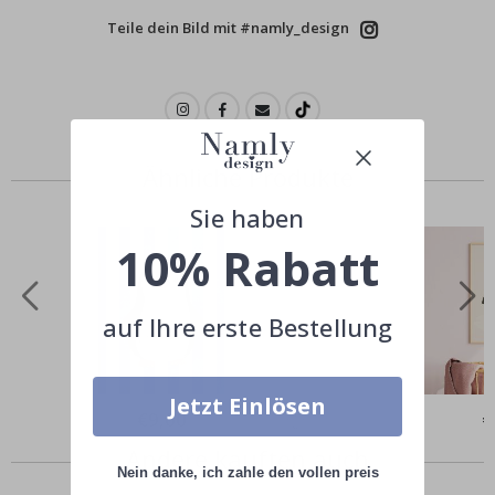
Teile dein Bild mit #namly_design
Ähnliche Produkte
Sie haben
10% Rabatt
auf Ihre erste Bestellung
Jetzt Einlösen
Special
€9,00
Sp
€
Price
Pr
Andere kauften auch
Nein danke, ich zahle den vollen preis