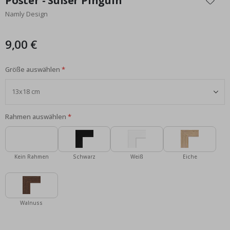
Poster - Süßer Pinguin
der
Namly Design
Bildgalerie
springen
9,00 €
Größe auswählen
Rahmen auswählen
Kein Rahmen
Schwarz
Weiß
Eiche
Walnuss