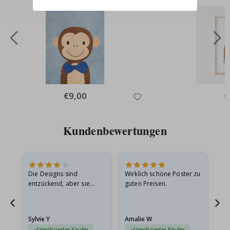
Special
€9,00
Sp
€
Price
Pr
Kundenbewertungen
Die Designs sind
Wirklich schöne Poster zu
All
entzückend, aber sie
guten Preisen.
sollten flach in einem
stabilen Umschlag
versendet werden. Weil
Sylvie Y
Amalie W
Ka
sie…
Verifizierter Käufer
Verifizierter Käufer