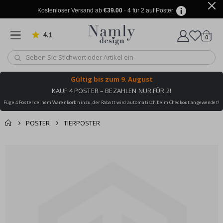
Kostenloser Versand ab
€39.00
· 4 für 2 auf Poster
4.1
Artike
von 1025 Bewertungen
0
Wagen
Gültig bis
zum 9. August
KAUF 4 POSTER – BEZAHLEN NUR FÜR 2!
Füge 4 Poster deinem Warenkorb hinzu, der Rabatt wird automatisch beim Checkout angewendet!
POSTER
TIERPOSTER
Sie könnten auch
Korb
Zum
darunter leiden ✔
Ende
Zur Kasse
der
Bildgalerie
springen