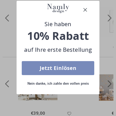
Sie haben
10% Rabatt
Special
€30,00
Sp
€
auf Ihre erste Bestellung
Price
Pr
Andere kauften auch
Jetzt Einlösen
Nein danke, ich zahle den vollen preis
Special
€39,00
Spe
€
Price
Pri