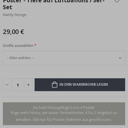
Poster - Tiere auf Luftballons / 3er-
der
Set
Bildgalerie
Namly Design
springen
29,00 €
Größe auswählen
IN DEN WARENKORB LEGEN
Du hast hinzugefügt 0 von 4 Poster
Füge mehr hinzu, um unser fantastisches 4 für 2 Angebot zu
erhalten. Gilt nur für Poster, Rahmen ausgeschlossen.