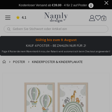
Kostenloser Versand ab
€39.00
· 4 für 2 auf Poster
4.1
Artike
von 1032 Bewertungen
0
Wagen
Gültig bis
zum 9. August
KAUF 4 POSTER – BEZAHLEN NUR FÜR 2!
Füge 4 Poster deinem Warenkorb hinzu, der Rabatt wird automatisch beim Checkout angewendet!
POSTER
KINDERPOSTER & KINDERPLAKATE
Sie könnten auch
Korb
Zum
darunter leiden ✔
Ende
Zur Kasse
der
Bildgalerie
springen