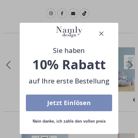
Ähnliche Produkte
Sie haben
10% Rabatt
auf Ihre erste Bestellung
Special
€35,00
Spe
€
Jetzt Einlösen
Price
Pri
Andere kauften auch
Nein danke, ich zahle den vollen preis