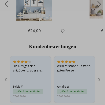
Special
€24,00
Spe
€
Price
Pri
Kundenbewertungen
Die Designs sind
Wirklich schöne Poster zu
All
entzückend, aber sie
guten Preisen.
sollten flach in einem
stabilen Umschlag
versendet werden. Weil
Sylvie Y
Amalie W
Ka
sie…
Verifizierter Käufer
Verifizierter Käufer
07.08.2026
07.08.2026
07.