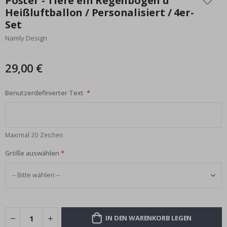
Poster - Tiere ein Regenbogen u
der
Heißluftballon / Personalisiert / 4er-
Bildgalerie
Set
springen
Namly Design
29,00 €
Benutzerdefinierter Text
Maximal 20 Zeichen
Größe auswählen
IN DEN WARENKORB LEGEN