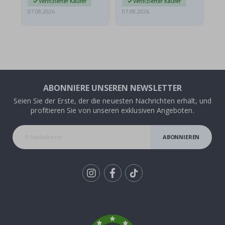
Verifizierter Käufer
Verifizierter Käufer
07.08.2026
07.08.2026
06.
ABONNIERE UNSEREN NEWSLETTER
Seien Sie der Erste, der die neuesten Nachrichten erhält, und
profitieren Sie von unseren exklusiven Angeboten.
ABONNIEREN
Tik
To
k