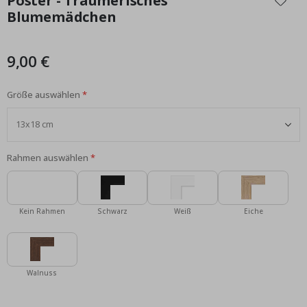
Poster - Träumerisches
der
Blumemädchen
Bildgalerie
springen
9,00 €
Größe auswählen
Rahmen auswählen
Kein Rahmen
Schwarz
Weiß
Eiche
Walnuss