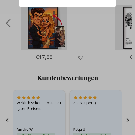
Special
€17,00
Spe
€
Price
Pri
Kundenbewertungen
e
Wirklich schöne Poster zu
Alles super :)
Sc
guten Preisen.
Pr
ehr
Amalie W
Katja U
Gi
r…