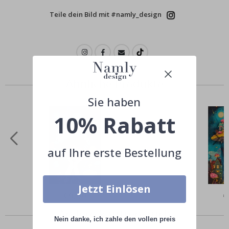
Teile dein Bild mit #namly_design
Ähnliche Produkte
Sie haben
10% Rabatt
auf Ihre erste Bestellung
Jetzt Einlösen
Special
€9,00
Sp
€
Price
Pr
Andere kauften auch
Nein danke, ich zahle den vollen preis