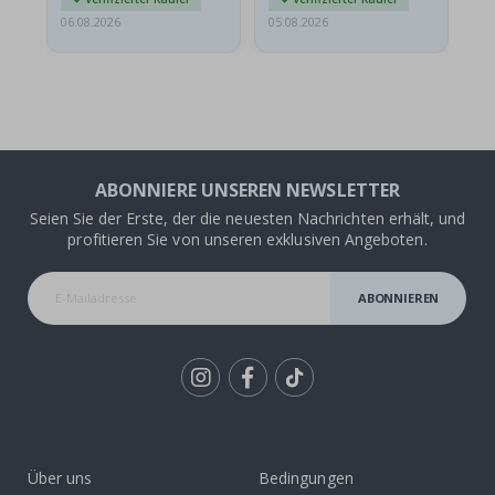
06.08.2026
05.08.2026
05.
ABONNIERE UNSEREN NEWSLETTER
Seien Sie der Erste, der die neuesten Nachrichten erhält, und
profitieren Sie von unseren exklusiven Angeboten.
ABONNIEREN
Tik
To
k
Über uns
Bedingungen