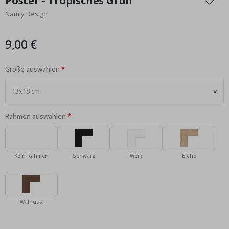
Poster - Tropisches Grün
der
Namly Design
Bildgalerie
springen
9,00 €
Größe auswählen
Rahmen auswählen
Kein Rahmen
Schwarz
Weiß
Eiche
Walnuss