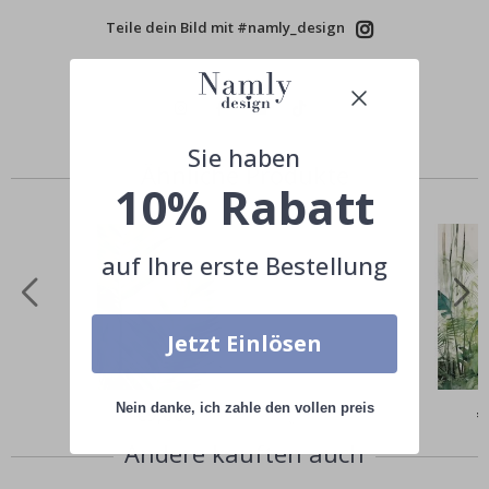
Teile dein Bild mit #namly_design
Sie haben
Ähnliche Produkte
10% Rabatt
auf Ihre erste Bestellung
Jetzt Einlösen
Nein danke, ich zahle den vollen preis
Special
€9,00
Sp
€
Price
Pr
Andere kauften auch