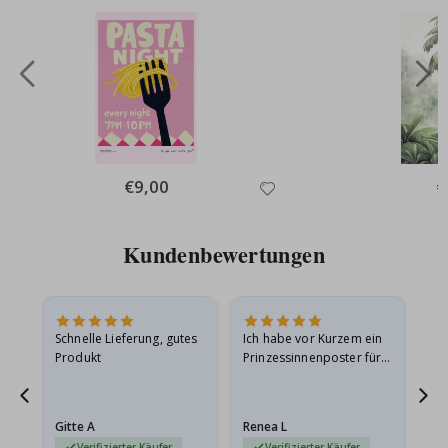
Special
€9,00
Sp
€
Price
Pr
Kundenbewertungen
Schnelle Lieferung, gutes
Ich habe vor Kurzem ein
Ich
Produkt
Prinzessinnenposter für
das
meine Enkelin bestellt.
ge
Das Poster kam beim
Ra
Versand leicht
au
Gitte A
Renea L
Sa
beschädigt…
au
Verifizierter Käufer
Verifizierter Käufer