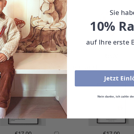
Sie hab
10% Ra
auf Ihre erste 
Special
Special
€9,00
€9,00
Price
Price
Andere kauften auch
Jetzt Ein
Nein danke, ich zahle de
Special
Special
€17,00
€17,00