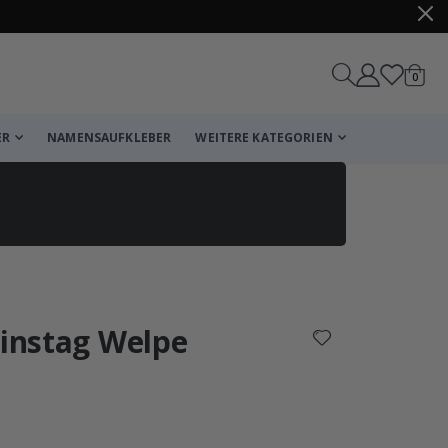
Artike
0
Wagen
ER
NAMENSAUFKLEBER
WEITERE KATEGORIEN
Korb
Zur Kasse
tinstag Welpe