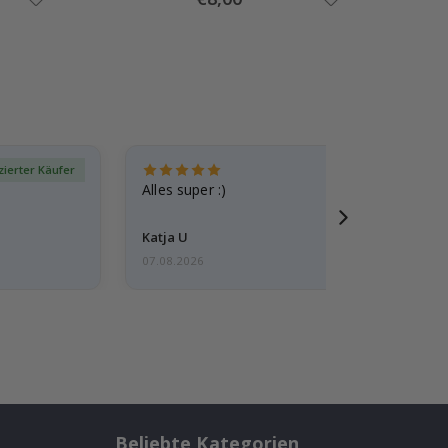
Price
izierter Käufer
Verif
Alles super :)
Katja U
07.08.2026
Beliebte Kategorien