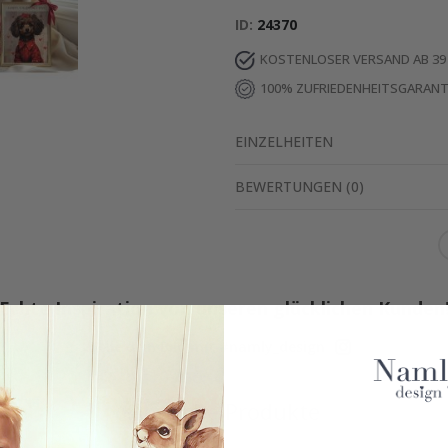
ID
24370
KOSTENLOSER VERSAND AB 39
100% ZUFRIEDENHEITSGARANT
EINZELHEITEN
BEWERTUNGEN
(
0
)
Echte Inspiration von unseren glücklichen Kunden
Teile dein Bild mit #namly_design
Ähnliche Produkte