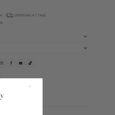
 €
LIEFERUNG 4-7 TAGE
IE
!