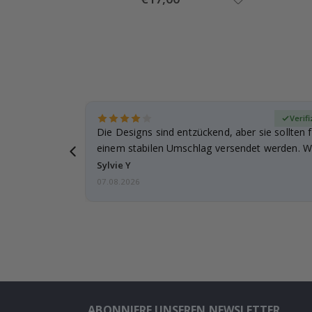
Price
zierter Käufer
Verifi
Die Designs sind entzückend, aber sie sollten f
einem stabilen Umschlag versendet werden. We
Sylvie Y
07.08.2026
ABONNIERE UNSEREN NEWSLETTER