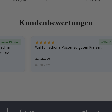
Price
Price
Kundenbewertungen
zierter Käufer
Verif
lach in
Wirklich schöne Poster zu guten Preisen.
il sie…
Amalie W
07.08.2026
Über uns
Bedingungen