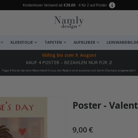
Kostenloser Versand ab
€39.00
· 4 für 2 auf Poster
KLEBEFOLIE
TAPETEN
AUFKLEBER
LEINWANDBILD
Gültig bis
zum 9. August
KAUF 4 POSTER – BEZAHLEN NUR FÜR 2!
Füge 4 Poster deinem Warenkorb hinzu, der Rabatt wird automatisch beim Checkout angewendet!
 leiden ✔
Poster - Valen
9,00 €