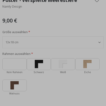
Poster - Verspielte Meerestiere
der
Namly Design
Bildgalerie
springen
9,00 €
Größe auswählen
Rahmen auswählen
Kein Rahmen
Schwarz
Weiß
Eiche
Walnuss