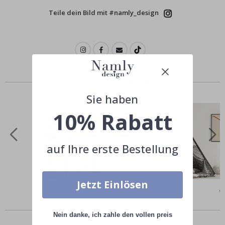
Teile dein Bild mit #namly_design
Ähnliche Produkte
Sie haben
10% Rabatt
auf Ihre erste Bestellung
Jetzt Einlösen
Special
€9,00
Sp
€
Price
Pr
Andere kauften auch
Nein danke, ich zahle den vollen preis