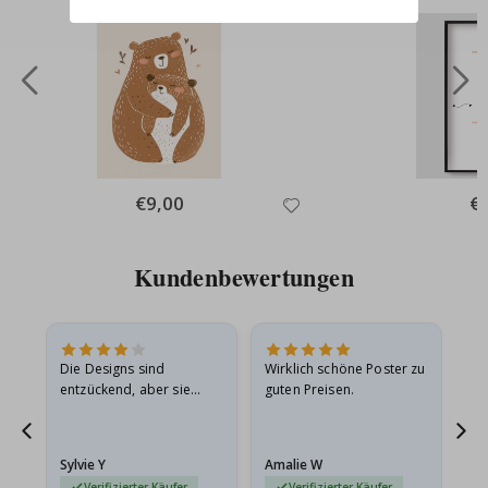
Special
€9,00
Spe
€
Price
Pri
Kundenbewertungen
Die Designs sind
Wirklich schöne Poster zu
All
entzückend, aber sie
guten Preisen.
sollten flach in einem
stabilen Umschlag
versendet werden. Weil
Sylvie Y
Amalie W
Ka
sie…
Verifizierter Käufer
Verifizierter Käufer