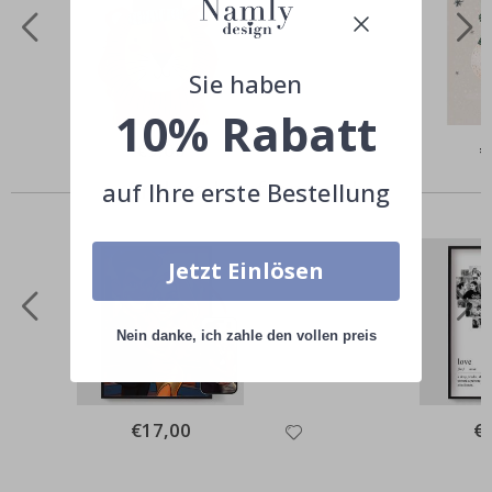
Sie haben
10% Rabatt
Special
€9,00
Sp
€
Price
Pr
Andere kauften auch
auf Ihre erste Bestellung
Jetzt Einlösen
Nein danke, ich zahle den vollen preis
Special
€17,00
Spe
€
Price
Pri