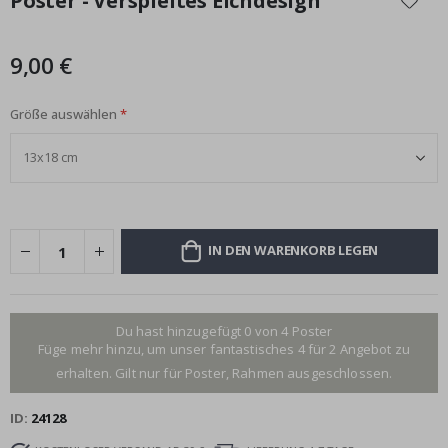
Poster - Verspieltes Elchdesign
der
Bildgalerie
springen
9,00 €
Größe auswählen
IN DEN WARENKORB LEGEN
Du hast hinzugefügt 0 von 4 Poster
Füge mehr hinzu, um unser fantastisches 4 für 2 Angebot zu
erhalten. Gilt nur für Poster, Rahmen ausgeschlossen.
ID
24128