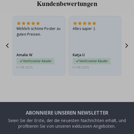
Kundenbewertungen
e
Wirklich schöne Poster zu
Alles super :)
Sc
guten Preisen.
Pr
ehr
Amalie W
Katja U
Gi
r…
Verifizierter Käufer
Verifizierter Käufer
07.08.2026
07.08.2026
06.
ABONNIERE UNSEREN NEWSLETTER
Seien Sie der Erste, der die neuesten Nachrichten erhält, und
profitieren Sie von unseren exklusiven Angeboten.