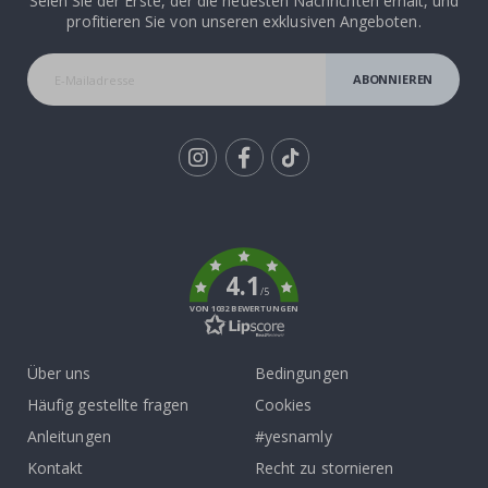
Seien Sie der Erste, der die neuesten Nachrichten erhält, und
profitieren Sie von unseren exklusiven Angeboten.
ABONNIEREN
Tik
To
k
4.1
/5
VON 1032 BEWERTUNGEN
Über uns
Bedingungen
Häufig gestellte fragen
Cookies
Anleitungen
#yesnamly
Kontakt
Recht zu stornieren