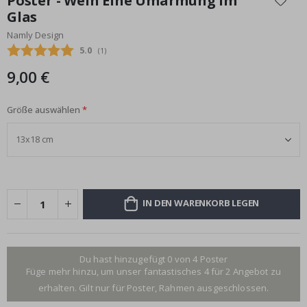
Poster - Wein Eine Umarmung Im
der
Glas
Bildgalerie
Namly Design
springen
Durchschnittliche Bewertung:
5.0
(
abgegebene bewertungen:
1
)
9,00 €
Größe auswählen
IN DEN WARENKORB LEGEN
Du hast hinzugefügt 0 von 4 Poster
Füge mehr hinzu, um unser fantastisches 4 für 2 Angebot zu
erhalten. Gilt nur für Poster, Rahmen ausgeschlossen.