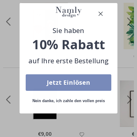
Sie haben
10% Rabatt
Special
€9,00
Sp
€
auf Ihre erste Bestellung
Price
Pr
Andere kauften auch
Jetzt Einlösen
Nein danke, ich zahle den vollen preis
Special
€9,00
Spe
€
Price
Pri