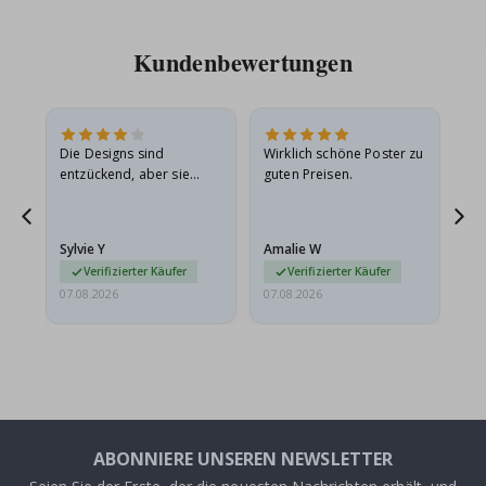
Kundenbewertungen
Die Designs sind
Wirklich schöne Poster zu
All
entzückend, aber sie
guten Preisen.
sollten flach in einem
stabilen Umschlag
versendet werden. Weil
Sylvie Y
Amalie W
Ka
sie…
Verifizierter Käufer
Verifizierter Käufer
07.08.2026
07.08.2026
07.
ABONNIERE UNSEREN NEWSLETTER