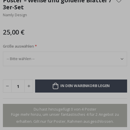
Poster – Weiße und goldene Blätter /
der
3er-Set
Bildgalerie
Namly Design
springen
25,00 €
Größe auswählen
IN DEN WARENKORB LEGEN
Du hast hinzugefügt 0 von 4 Poster
Füge mehr hinzu, um unser fantastisches 4 für 2 Angebot zu
erhalten. Gilt nur für Poster, Rahmen ausgeschlossen.