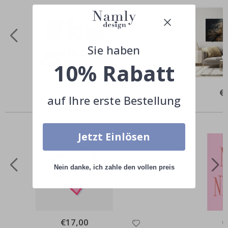
Sie haben
10% Rabatt
Special
€19,00
Spe
€
Price
Pri
auf Ihre erste Bestellung
Andere kauften auch
Jetzt Einlösen
Nein danke, ich zahle den vollen preis
Special
€17,00
Sp
€
Price
Pr