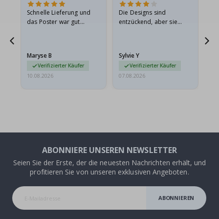
Schnelle Lieferung und
Die Designs sind
Wi
 Die
das Poster war gut
entzückend, aber sie
gu
 in
verpackt, vielen Dank.
sollten flach in einem
t
stabilen Umschlag
versendet werden. Weil
Maryse B
Sylvie Y
Am
sie…
Verifizierter Käufer
Verifizierter Käufer
10.08.2026
07.08.2026
07.
ABONNIERE UNSEREN NEWSLETTER
Seien Sie der Erste, der die neuesten Nachrichten erhält, und
profitieren Sie von unseren exklusiven Angeboten.
ABONNIEREN