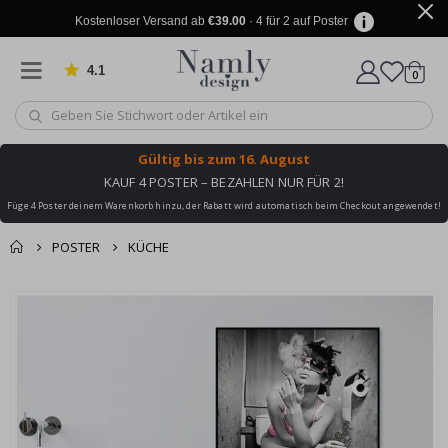
Kostenloser Versand ab
€39.00
· 4 für 2 auf Poster
4.1
Artike
von 1042 Bewertungen
0
Wagen
Gültig bis
zum 16. August
KAUF 4 POSTER – BEZAHLEN NUR FÜR 2!
Füge 4 Poster deinem Warenkorb hinzu, der Rabatt wird automatisch beim Checkout angewendet!
POSTER
KÜCHE
Sie könnten auch
Korb
Zum
darunter leiden ✔
Ende
Zur Kasse
der
Bildgalerie
springen