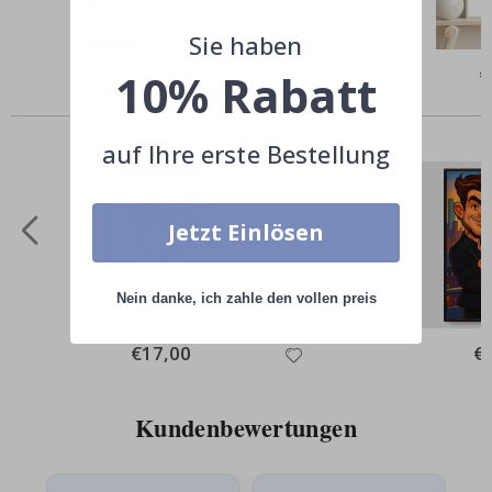
Sie haben
Special
€15,00
Sp
€
10% Rabatt
Price
Pr
Andere kauften auch
auf Ihre erste Bestellung
Jetzt Einlösen
Nein danke, ich zahle den vollen preis
Special
€17,00
Spe
€
Price
Pri
Kundenbewertungen