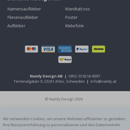
Namensaufkleber
Wandtattoos
Fliesenaufkleber
Poster
Aufkleber
Klebefolie
Namly Design AB
|
ORG: 559216-9097
Terminalgatan 9, 23261 Arlöv, Schweden
|
info@namly.at
© Namly Design 2026
Wir verwenden Cookies, um unsere Websites effizienter zu gestalten,
Ihre Benutzererfahrung zu personalisieren und den Datenverkehr