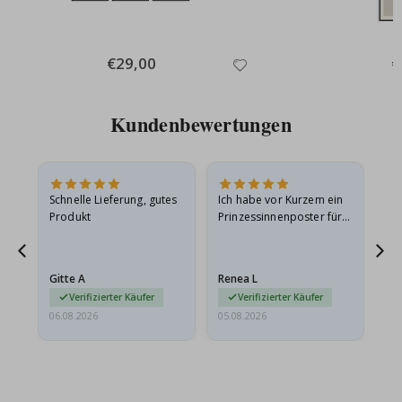
Special
€29,00
Sp
€
Price
Pr
Kundenbewertungen
Schnelle Lieferung, gutes
Ich habe vor Kurzem ein
Ich
Produkt
Prinzessinnenposter für
das
ts
meine Enkelin bestellt.
ge
Das Poster kam beim
Ra
at
Versand leicht
au
Gitte A
Renea L
Sa
beschädigt…
au
Verifizierter Käufer
Verifizierter Käufer
06.08.2026
05.08.2026
05.