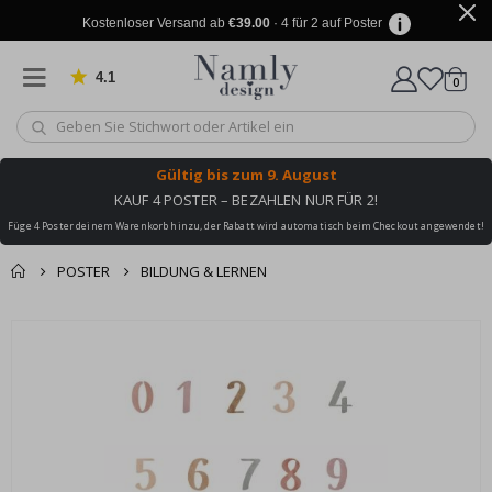
Kostenloser Versand ab
€39.00
· 4 für 2 auf Poster
4.1
Artike
von 1025 Bewertungen
0
Wagen
Gültig bis
zum 9. August
KAUF 4 POSTER – BEZAHLEN NUR FÜR 2!
Füge 4 Poster deinem Warenkorb hinzu, der Rabatt wird automatisch beim Checkout angewendet!
POSTER
BILDUNG & LERNEN
Sie könnten auch
Korb
Zum
darunter leiden ✔
Ende
Zur Kasse
der
Bildgalerie
springen