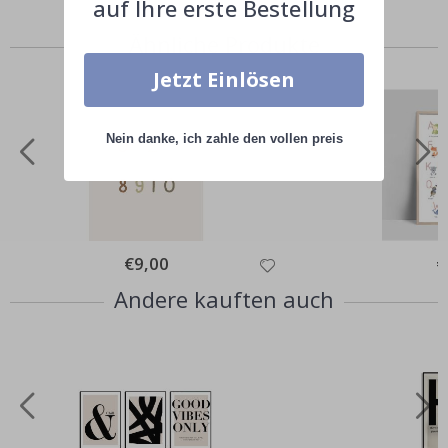
auf Ihre erste Bestellung
Ähnliche Produkte
Jetzt Einlösen
Nein danke, ich zahle den vollen preis
Special
€9,00
Sp
€
Price
Pr
Andere kauften auch