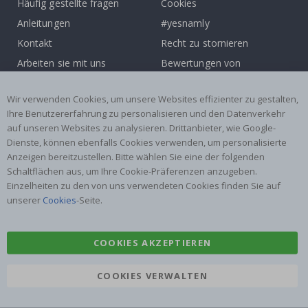
Häufig gestellte fragen
Cookies
Anleitungen
#yesnamly
Kontakt
Recht zu stornieren
Arbeiten sie mit uns
Bewertungen von
zusammen!
zufriedenen kunden
Inspiration
Wir verwenden Cookies, um unsere Websites effizienter zu gestalten,
Ihre Benutzererfahrung zu personalisieren und den Datenverkehr
auf unseren Websites zu analysieren. Drittanbieter, wie Google-
Beliebte Kategorien
Dienste, können ebenfalls Cookies verwenden, um personalisierte
Namensaufkleber
Wandtattoos
Anzeigen bereitzustellen. Bitte wählen Sie eine der folgenden
Schaltflächen aus, um Ihre Cookie-Präferenzen anzugeben.
Fliesenaufkleber
Poster
Einzelheiten zu den von uns verwendeten Cookies finden Sie auf
Aufkleber
Klebefolie
unserer
Cookies
-Seite.
COOKIES AKZEPTIEREN
COOKIES VERWALTEN