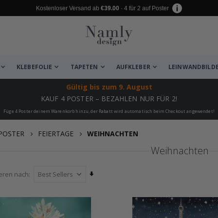
Kostenloser Versand ab
€39.00
· 4 für 2 auf Poster
KLEBEFOLIE
TAPETEN
AUFKLEBER
LEINWANDBILD
Gültig bis
zum 9. August
KAUF 4 POSTER – BEZAHLEN NUR FÜR 2!
Füge 4 Poster deinem Warenkorb hinzu, der Rabatt wird automatisch beim Checkout angewendet!
POSTER
FEIERTAGE
WEIHNACHTEN
Weihnachten
Aufsteigend
ieren nach
sortieren