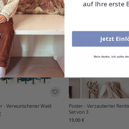
auf Ihre erste 
€
9,00 €
Jetzt Ein
Nein danke, ich zahle de
r - Verwunschener Wald
Poster - Verzauberter Rentie
Set von 3
€
19,00 €