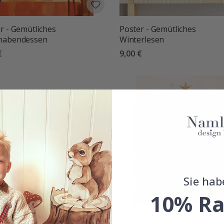
r - Gemütliches
Poster - Gemütliches
nabendessen
Winterlesen
€
9,00 €
Sie hab
10% Ra
r - Retro Auto mit Baum
Poster - Rosa Weihnachtsb