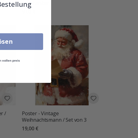
Bestellung
Geschenken
9,00 €
lösen
n vollen preis
r /
Poster - Vintage
Weihnachtsmann / Set von 3
19,00 €