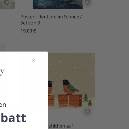
Poster - Rentiere im Schnee /
Set von 3
19,00 €
en
batt
aum
Poster - Rotkehlchen auf