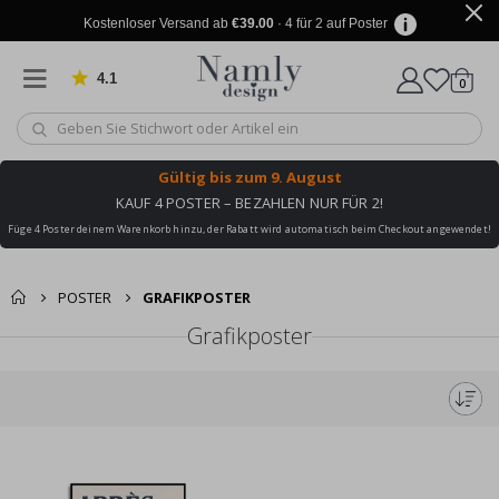
Kostenloser Versand ab
€39.00
· 4 für 2 auf Poster
4.1
Artike
von 1029 Bewertungen
0
Wagen
Gültig bis
zum 9. August
KAUF 4 POSTER – BEZAHLEN NUR FÜR 2!
Füge 4 Poster deinem Warenkorb hinzu, der Rabatt wird automatisch beim Checkout angewendet!
POSTER
GRAFIKPOSTER
Grafikposter