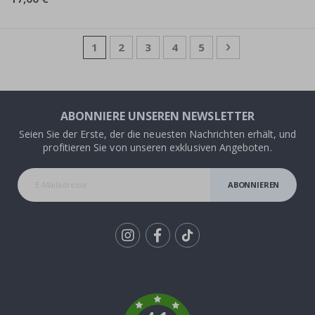
Seite
Sie lesen gerade die Seite
Seite
Seite
Seite
Seite
Seite
Weiter
1
2
3
4
5
ABONNIERE UNSEREN NEWSLETTER
Seien Sie der Erste, der die neuesten Nachrichten erhält, und
profitieren Sie von unseren exklusiven Angeboten.
ABONNIEREN
Tik
To
k