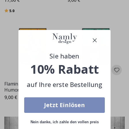
17,00 €
9,00 €
Bewertung:
von 5 Sternen
5.0
Sie haben
10% Rabatt
auf Ihre erste Bestellung
Flamingo Badezimmer
Giraffe liest eine
Humor Poster
Zeitung Poster
9,00 €
9,00 €
Jetzt Einlösen
Bewertung:
von 5 Sternen
3.5
Nein danke, ich zahle den vollen preis