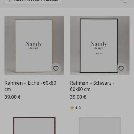
60x80 cm ist ein großformatiges Format mit echter Präsenz, mutig genug,
um eine Wand alleine zu verankern und sofort ins Auge zu fallen, wenn
Sie einen Raum betreten. Die Größe eignet sich für Wohnzimmer, Flure,
Treppenhäuser und offene Räume, überall dort, wo ein großes Stück
Raum zum Atmen hat. Ob Sie ein auffälliges Poster, ein großes Foto oder
einen Fine-Art-Druck einrahmen, dieses Format verleiht dem Werk die
Wirkung, die es verdient.
Wir bieten 60x80 cm Rahmen in einer Reihe von Oberflächen an, die zu
jedem Interieur passen, von warmem Naturholz bis hin zu sauberem
Schwarz und Weiß. Hängen Sie einen alleine auf, um einen starken
Blickfang zu schaffen, oder kombinieren Sie ihn mit anderen Größen, um
Rahmen – Eiche - 60x80
Rahmen – Schwarz -
eine geschichtete Galeriewand zu führen. Durchsuchen Sie das
cm
60x80 cm
komplette 60x80 cm Sortiment unten, um den Rahmen zu finden, der Ihrer
39,00 €
39,00 €
Kunst das Rampenlicht gibt.
Bewertung:
von 5 Sternen
1.0