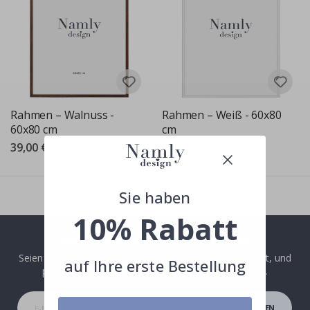
Rahmen – Walnuss -
Rahmen – Weiß - 60x80
60x80 cm
cm
39,00 €
39,00 €
Sie haben
10% Rabatt
ABONNIERE UNSEREN NEWSLETTER
Seien Sie der Erste, der die neuesten Nachrichten erhält, und
auf Ihre erste Bestellung
profitieren Sie von unseren exklusiven Angeboten.
ABONNIEREN