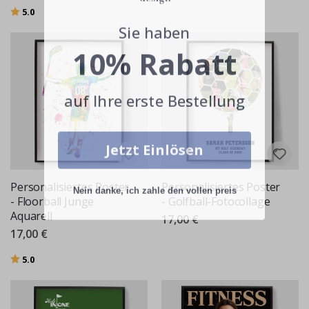
Bewertung:
von 5 Sternen
5.0
Sie haben
10% Rabatt
auf Ihre erste Bestellung
Jetzt Einlösen
Personalisiertes Poster
Personalisiertes Poster
Nein danke, ich zahle den vollen preis
- Floorball Junge
- Golfball-Fotocollage
Aquarell
17,00 €
17,00 €
Bewertung:
von 5 Sternen
5.0