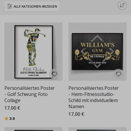
einzigartiger Wandkunst suchen, unsere personalisierten Poster sind
ALLE KATEGORIEN ANZEIGEN
perfekt. Jedes Poster ist mit akribischem Detail gestaltet und fängt den
Geist und die Aufregung Ihrer Lieblingssportart ein.
Personalisiertes Poster
Personalisiertes Poster
- Golf Schwung Foto
- Heim-Fitnessstudio-
Collage
Schild mit individuellem
Namen
17,00 €
17,00 €
Bewertung:
von 5 Sternen
3.0