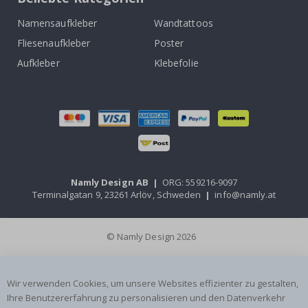
Namensaufkleber
Wandtattoos
Fliesenaufkleber
Poster
Aufkleber
Klebefolie
Namly Design AB
|
ORG: 559216-9097
Terminalgatan 9, 23261 Arlöv, Schweden
|
info@namly.at
© Namly Design 2026
Wir verwenden Cookies, um unsere Websites effizienter zu gestalten,
Ihre Benutzererfahrung zu personalisieren und den Datenverkehr