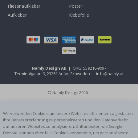
Fliesenaufkleber
Poster
Aufkleber
Klebefolie
Namly Design AB
|
ORG: 559216-9097
Terminalgatan 9, 23261 Arlöv, Schweden
|
info@namly.at
© Namly Design 2026
Wir verwenden Cookies, um unsere Websites effizienter zu gestalten,
Ihre Benutzererfahrung zu personalisieren und den Datenverkehr
auf unseren Websites zu analysieren. Drittanbieter, wie Google-
Dienste, können ebenfalls Cookies verwenden, um personalisierte