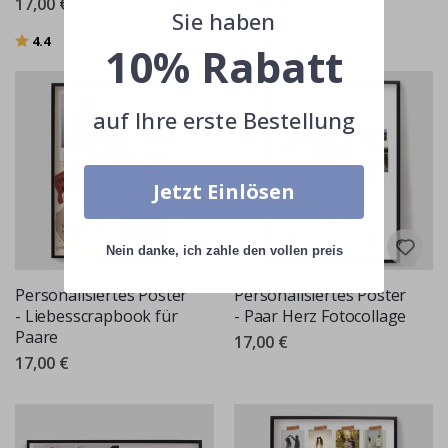
17,00 €
17,00 €
Sie haben
Bewertung:
von 5 Sternen
Bewertung:
von 5 Sternen
4.4
3.5
10% Rabatt
auf Ihre erste Bestellung
Jetzt Einlösen
Nein danke, ich zahle den vollen preis
Personalisiertes Poster
Personalisiertes Poster
- Liebesscrapbook für
- Paar Herz Fotocollage
Paare
17,00 €
17,00 €