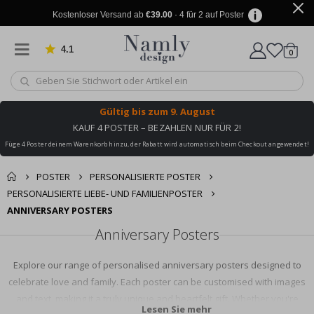
Kostenloser Versand ab
€39.00
· 4 für 2 auf Poster
4.1
Artike
von 1029 Bewertungen
0
Wagen
Gültig bis
zum 9. August
KAUF 4 POSTER – BEZAHLEN NUR FÜR 2!
Füge 4 Poster deinem Warenkorb hinzu, der Rabatt wird automatisch beim Checkout angewendet!
POSTER
PERSONALISIERTE POSTER
PERSONALISIERTE LIEBE- UND FAMILIENPOSTER
ANNIVERSARY POSTERS
Anniversary Posters
Explore our range of personalised anniversary posters designed to
celebrate love and family. Each poster can be customised with images
and text, making it a truly unique and heartfelt gift. Whether you're
Lesen Sie mehr