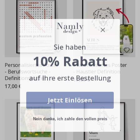
Sie haben
10% Rabatt
Personalisiertes Poster
Personalisiertes Poster
- Berufswortsuche -
- Haustier Definition
auf Ihre erste Bestellung
Definitionsposter
17,00 €
17,00 €
Jetzt Einlösen
Nein danke, ich zahle den vollen preis