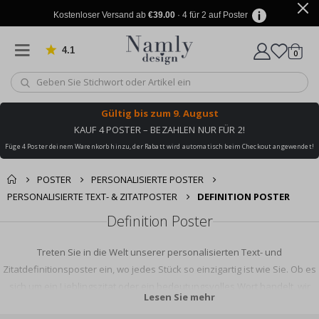
Kostenloser Versand ab
€39.00
· 4 für 2 auf Poster
4.1
Artike
von 1025 Bewertungen
0
Wagen
Gültig bis
zum 9. August
KAUF 4 POSTER – BEZAHLEN NUR FÜR 2!
Füge 4 Poster deinem Warenkorb hinzu, der Rabatt wird automatisch beim Checkout angewendet!
POSTER
PERSONALISIERTE POSTER
PERSONALISIERTE TEXT- & ZITATPOSTER
DEFINITION POSTER
Definition Poster
Treten Sie in die Welt unserer personalisierten Text- und
Zitatdefinitionsposter ein, wo jedes Stück so einzigartig ist wie Sie. Ob es
sich um ein Lieblingszitat oder ein bedeutungsvolles Wort handelt, wir
Lesen Sie mehr
setzen Ihre Ideen in die Tat um. Unsere Definitionsplakate werden mit