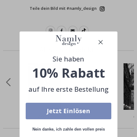
Teile dein Bild mit #namly_design
Ähnliche Produkte
Sie haben
10% Rabatt
auf Ihre erste Bestellung
Jetzt Einlösen
Special
€9,00
Sp
€
Price
Pr
Andere kauften auch
Nein danke, ich zahle den vollen preis