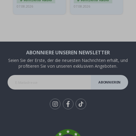
Verifizierter Käufer
Verifizierter Käufer
07.08.2026
07.08.2026
07.
ABONNIERE UNSEREN NEWSLETTER
Seien Sie der Erste, der die neuesten Nachrichten erhält, und
profitieren Sie von unseren exklusiven Angeboten.
ABONNIEREN
Tik
To
k