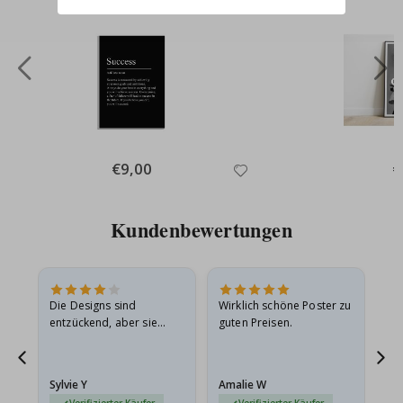
Special
€9,00
Sp
€
Price
Pr
Kundenbewertungen
Die Designs sind
Wirklich schöne Poster zu
All
entzückend, aber sie
guten Preisen.
sollten flach in einem
stabilen Umschlag
versendet werden. Weil
Sylvie Y
Amalie W
Ka
sie…