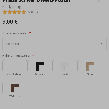
Prada Schwarz-Weiß-Poster
der
Namly Design
Bildgalerie
Durchschnittliche Bewertung:
5.0
(
abgegebene bewertungen:
1
)
springen
9,00 €
Größe auswählen
Rahmen auswählen
Kein Rahmen
Schwarz
Weiß
Eiche
Walnuss