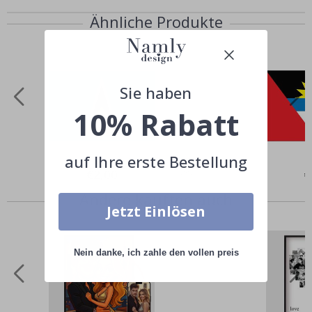
Ähnliche Produkte
Sie haben
10% Rabatt
auf Ihre erste Bestellung
Special
€2,00
Sp
€
Price
Pr
Andere kauften auch
Jetzt Einlösen
Nein danke, ich zahle den vollen preis