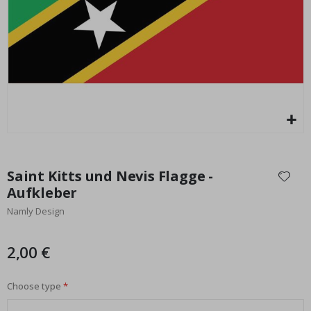
Special
17,00 €
Price
Zum
Anfang
Saint Kitts und Nevis Flagge -
der
Aufkleber
Bildgalerie
Namly Design
springen
2,00 €
Choose type