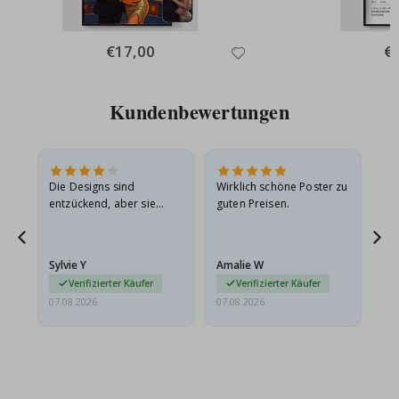
Special
€17,00
Spe
€
Price
Pri
Kundenbewertungen
Die Designs sind
Wirklich schöne Poster zu
All
entzückend, aber sie
guten Preisen.
sollten flach in einem
stabilen Umschlag
versendet werden. Weil
Sylvie Y
Amalie W
Ka
sie…
Verifizierter Käufer
Verifizierter Käufer
07.08.2026
07.08.2026
07.