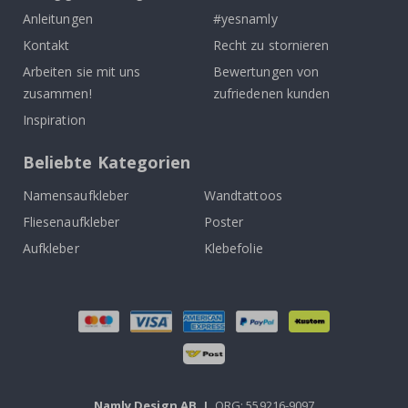
Anleitungen
#yesnamly
Kontakt
Recht zu stornieren
Arbeiten sie mit uns
Bewertungen von
zusammen!
zufriedenen kunden
Inspiration
Beliebte Kategorien
Namensaufkleber
Wandtattoos
Fliesenaufkleber
Poster
Aufkleber
Klebefolie
Namly Design AB
|
ORG: 559216-9097