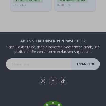
Verifizierter Käufer
Verifizierter Käufer
07.08.2026
07.08.2026
07.
ABONNIERE UNSEREN NEWSLETTER
Seien Sie der Erste, der die neuesten Nachrichten erhält, und
profitieren Sie von unseren exklusiven Angeboten.
ABONNIEREN
Tik
To
k