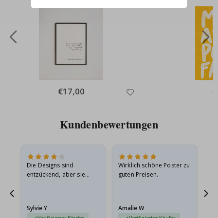
Special
€17,00
Sp
€
Price
Pr
Kundenbewertungen
Die Designs sind
Wirklich schöne Poster zu
All
entzückend, aber sie
guten Preisen.
sollten flach in einem
stabilen Umschlag
versendet werden. Weil
Sylvie Y
Amalie W
Ka
sie…