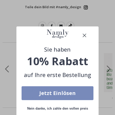
Teile dein Bild mit #namly_design
Ähnliche Produkte
Sie haben
10% Rabatt
auf Ihre erste Bestellung
Jetzt Einlösen
Special
€9,00
Sp
€
Price
Pr
Andere kauften auch
Nein danke, ich zahle den vollen preis