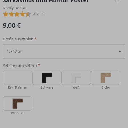
Sarkasmus und Humor Poster
der
Namly Design
Bildgalerie
Durchschnittliche Bewertung:
4.7
(
abgegebene bewertungen:
3
)
springen
9,00 €
Größe auswählen
Rahmen auswählen
Kein Rahmen
Schwarz
Weiß
Eiche
Walnuss