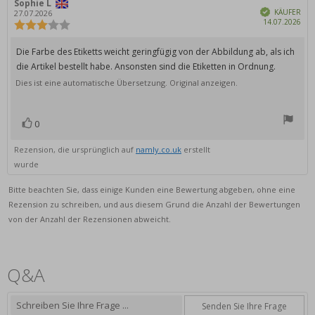
Autor
Sophie L
Bewertungsdatum:
Verifiziert
der
KÄUFER
27.07.2026
Kau
14.07.2026
Rezension:
Bewertung:
3.0
von
Rezensionstext:
Die Farbe des Etiketts weicht geringfügig von der Abbildung ab, als ich
5
die Artikel bestellt habe. Ansonsten sind die Etiketten in Ordnung.
Sternen
Dies ist eine automatische Übersetzung. Original anzeigen.
0
Bewertung(en)
Stimme
zu
Rezension, die ursprünglich auf
namly.co.uk
erstellt
wurde
Bitte beachten Sie, dass einige Kunden eine Bewertung abgeben, ohne eine
Rezension zu schreiben, und aus diesem Grund die Anzahl der Bewertungen
von der Anzahl der Rezensionen abweicht.
Q&A
Senden Sie Ihre Frage