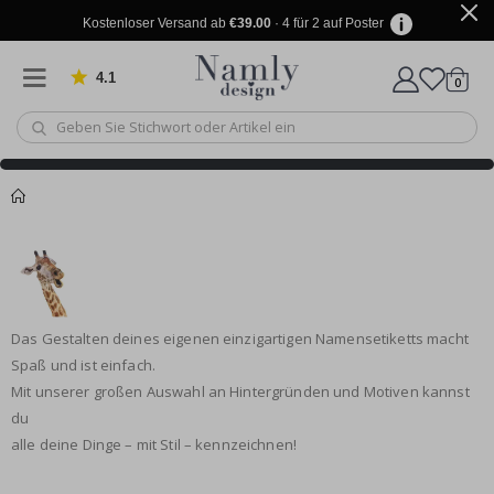
Kostenloser Versand ab
€39.00
· 4 für 2 auf Poster
4.1
Artike
von 1032 Bewertungen
0
Wagen
Sie könnten auch
Korb
darunter leiden ✔
Zur Kasse
Das Gestalten deines eigenen einzigartigen Namensetiketts macht
Spaß und ist einfach.
Mit unserer großen Auswahl an Hintergründen und Motiven kannst
du
alle deine Dinge – mit Stil – kennzeichnen!