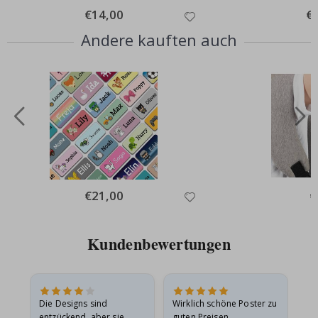
Special
€14,00
Spe
€
Price
Pri
Andere kauften auch
Special
€21,00
Sp
€
Price
Pr
Kundenbewertungen
Die Designs sind
Wirklich schöne Poster zu
All
entzückend, aber sie
guten Preisen.