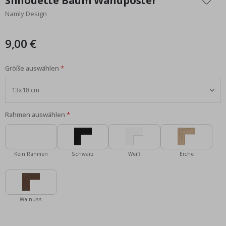
Silhouette Baum Wandposter
der
Namly Design
Bildgalerie
springen
9,00 €
Größe auswählen
Rahmen auswählen
Kein Rahmen
Schwarz
Weiß
Eiche
Walnuss