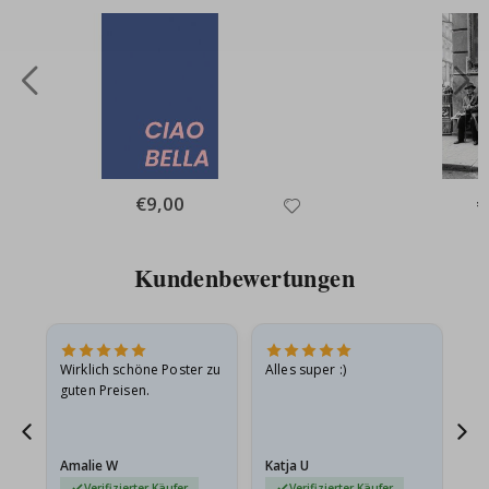
Special
€9,00
Sp
€
Price
Pr
Kundenbewertungen
e
Wirklich schöne Poster zu
Alles super :)
Sc
guten Preisen.
Pr
ehr
Amalie W
Katja U
Gi
r…
Verifizierter Käufer
Verifizierter Käufer