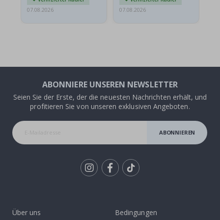
07.08.2026
07.08.2026
06.
ABONNIERE UNSEREN NEWSLETTER
Seien Sie der Erste, der die neuesten Nachrichten erhält, und
profitieren Sie von unseren exklusiven Angeboten.
ABONNIEREN
Tik
To
k
Über uns
Bedingungen