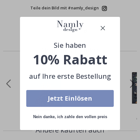
Teile dein Bild mit #namly_design
Sie haben
Ähnliche Produkte
10% Rabatt
auf Ihre erste Bestellung
Jetzt Einlösen
Nein danke, ich zahle den vollen preis
Special
€9,00
Sp
€
Price
Pr
Andere kauften auch