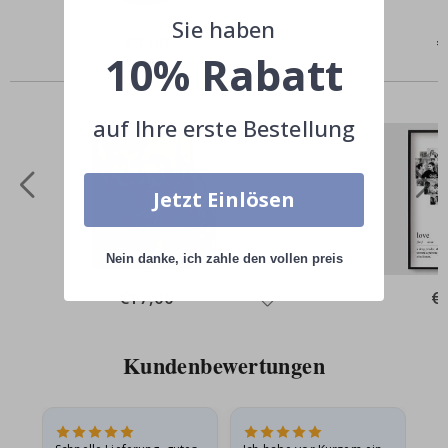
Sie haben
Special
€3,00
Sp
€
Price
Pr
10% Rabatt
Andere kauften auch
auf Ihre erste Bestellung
Jetzt Einlösen
Nein danke, ich zahle den vollen preis
Special
€17,00
Spe
€
Price
Pri
Kundenbewertungen