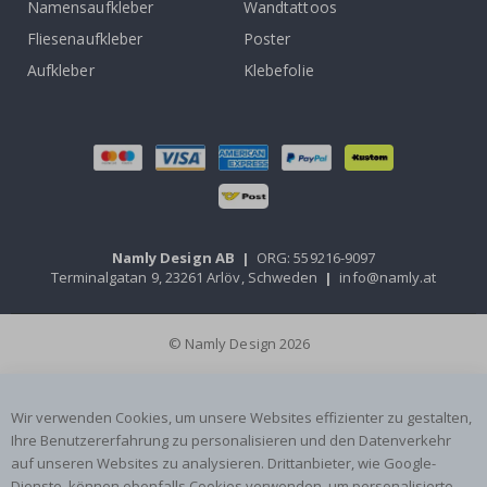
Namensaufkleber
Wandtattoos
Fliesenaufkleber
Poster
Aufkleber
Klebefolie
Namly Design AB
|
ORG: 559216-9097
Terminalgatan 9, 23261 Arlöv, Schweden
|
info@namly.at
© Namly Design 2026
Wir verwenden Cookies, um unsere Websites effizienter zu gestalten,
Ihre Benutzererfahrung zu personalisieren und den Datenverkehr
auf unseren Websites zu analysieren. Drittanbieter, wie Google-
Dienste, können ebenfalls Cookies verwenden, um personalisierte