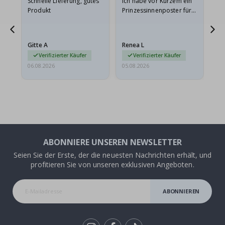
Schnelle Lieferung, gutes
Ich habe vor Kurzem ein
Ich
Produkt
Prinzessinnenposter für
das
meine Enkelin bestellt.
ge
Das Poster kam beim
Ra
Versand leicht
au
Gitte A
Renea L
Sa
beschädigt…
au
Verifizierter Käufer
Verifizierter Käufer
06.08.2026
05.08.2026
05.
ABONNIERE UNSEREN NEWSLETTER
Seien Sie der Erste, der die neuesten Nachrichten erhält, und
profitieren Sie von unseren exklusiven Angeboten.
ABONNIEREN