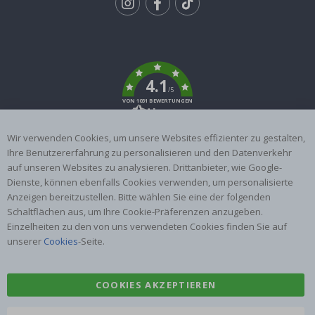
Tik
To
k
4.1
/5
VON 1031 BEWERTUNGEN
Wir verwenden Cookies, um unsere Websites effizienter zu gestalten,
Über uns
Bedingungen
Ihre Benutzererfahrung zu personalisieren und den Datenverkehr
Häufig gestellte fragen
Cookies
auf unseren Websites zu analysieren. Drittanbieter, wie Google-
Dienste, können ebenfalls Cookies verwenden, um personalisierte
Anleitungen
#yesnamly
Anzeigen bereitzustellen. Bitte wählen Sie eine der folgenden
Kontakt
Recht zu stornieren
Schaltflächen aus, um Ihre Cookie-Präferenzen anzugeben.
Arbeiten sie mit uns
Bewertungen von
Einzelheiten zu den von uns verwendeten Cookies finden Sie auf
zusammen!
zufriedenen kunden
unserer
Cookies
-Seite.
Inspiration
COOKIES AKZEPTIEREN
Beliebte Kategorien