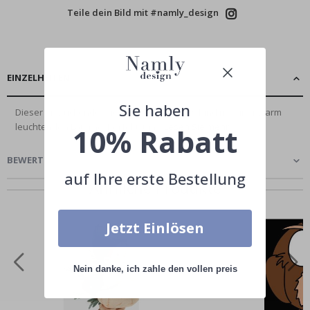
Teile dein Bild mit #namly_design
EINZELHEITEN
Sie haben
Dieser entzückende Sticker zeigt ein süßes Kind mit einer warm
leuchtenden Laterne. Perfekt, um...
Lesen Sie mehr
10% Rabatt
BEWERTUNGEN
(
0
)
auf Ihre erste Bestellung
Ähnliche Produkte
Jetzt Einlösen
Nein danke, ich zahle den vollen preis