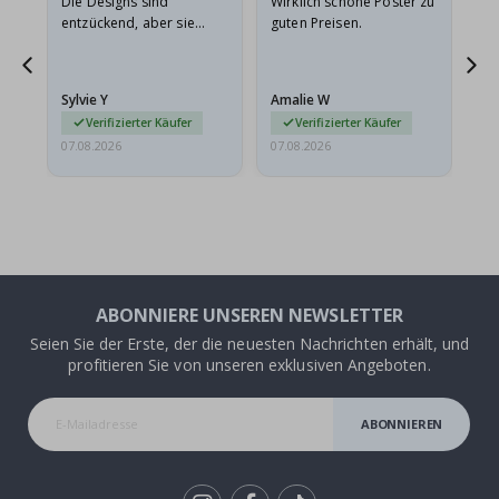
Die Designs sind
Wirklich schöne Poster zu
All
entzückend, aber sie
guten Preisen.
sollten flach in einem
stabilen Umschlag
versendet werden. Weil
Sylvie Y
Amalie W
Ka
sie…
Verifizierter Käufer
Verifizierter Käufer
07.08.2026
07.08.2026
07.
ABONNIERE UNSEREN NEWSLETTER
Seien Sie der Erste, der die neuesten Nachrichten erhält, und
profitieren Sie von unseren exklusiven Angeboten.
ABONNIEREN