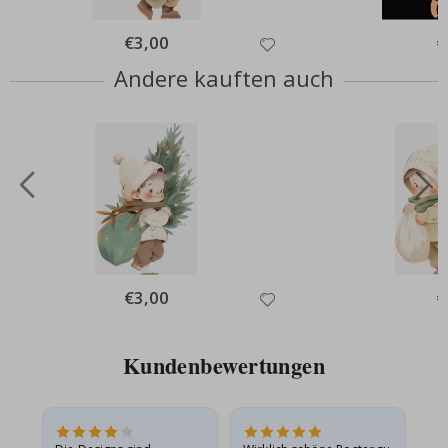
Special
€3,00
Sp
€
Price
Pr
Andere kauften auch
Special
€3,00
Sp
€
Price
Pr
Kundenbewertungen