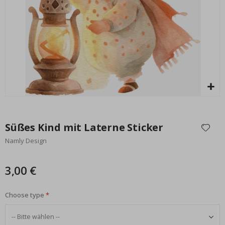
al
Special
3,00 €
Price
Zum
Anfang
Süßes Kind mit Laterne Sticker
der
Namly Design
Bildgalerie
springen
3,00 €
Choose type