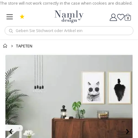
The store will not work correctly in the case when cookies are disabled.
0
Wagen
TAPETEN
‹
›