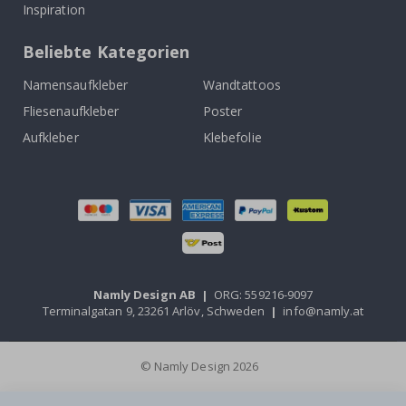
Inspiration
Beliebte Kategorien
Namensaufkleber
Wandtattoos
Fliesenaufkleber
Poster
Aufkleber
Klebefolie
Namly Design AB
|
ORG: 559216-9097
Terminalgatan 9, 23261 Arlöv, Schweden
|
info@namly.at
© Namly Design 2026