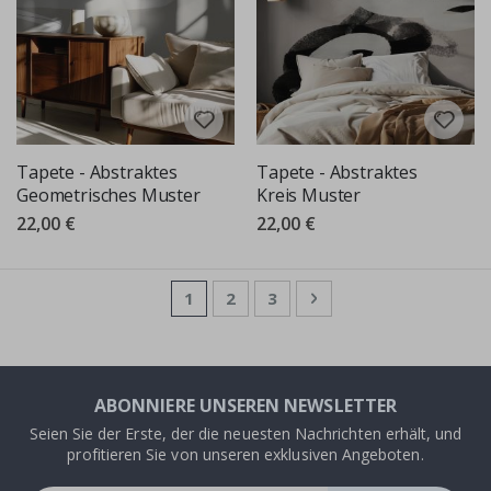
Tapete - Abstraktes
Tapete - Abstraktes
Geometrisches Muster
Kreis Muster
22,00 €
22,00 €
Seite
Sie lesen gerade die Seite
Seite
Seite
Seite
Weiter
1
2
3
ABONNIERE UNSEREN NEWSLETTER
Seien Sie der Erste, der die neuesten Nachrichten erhält, und
profitieren Sie von unseren exklusiven Angeboten.