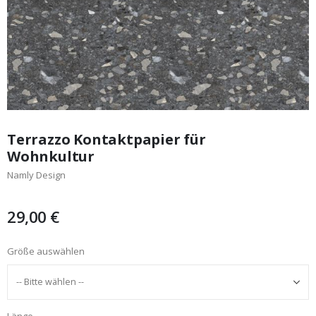
Zum
Anfang
Terrazzo Kontaktpapier für
der
Wohnkultur
Bildgalerie
Namly Design
springen
29,00 €
Größe auswählen
Länge