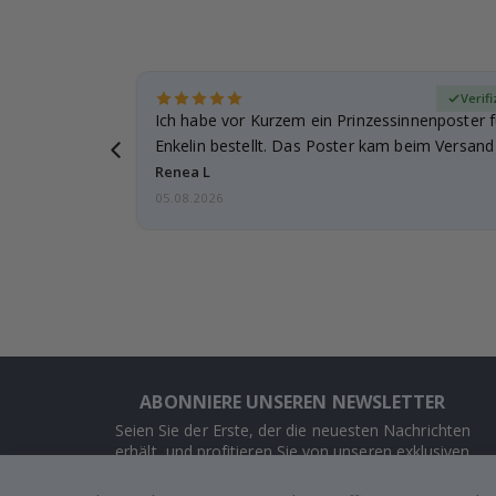
zierter Käufer
Verif
ie
Ich habe vor Kurzem ein Prinzessinnenposter 
 gut
Enkelin bestellt. Das Poster kam beim Versand 
beschädigt…
Renea L
05.08.2026
ABONNIERE UNSEREN NEWSLETTER
Seien Sie der Erste, der die neuesten Nachrichten
erhält, und profitieren Sie von unseren exklusiven
Angeboten.