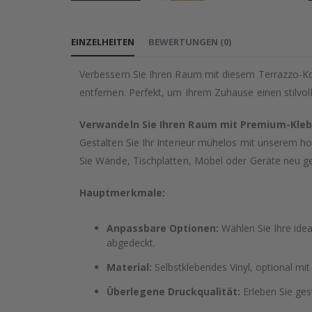
Zum
Anfang
EINZELHEITEN
BEWERTUNGEN
(
0
)
der
Bildgalerie
Verbessern Sie Ihren Raum mit diesem Terrazzo-Ko
springen
entfernen. Perfekt, um Ihrem Zuhause einen stilvol
Verwandeln Sie Ihren Raum mit Premium-Kleb
Gestalten Sie Ihr Interieur mühelos mit unserem hoc
Sie Wände, Tischplatten, Möbel oder Geräte neu ge
Hauptmerkmale:
Anpassbare Optionen:
Wählen Sie Ihre idea
abgedeckt.
Material:
Selbstklebendes Vinyl, optional mit
Überlegene Druckqualität:
Erleben Sie ges