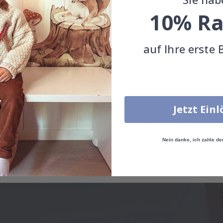
10% Ra
Kann Klebefolie auf dem Boden verwendet werden?
Wie bringe ich die Klebefolie an?
auf Ihre erste 
Wie reinige ich die Oberfläche?
Kann ich eine maßgeschneiderte Lösung erhalten?
Wie langlebig ist die Klebefolie?
Jetzt Ein
Lässt sich die Klebefolie rückstandslos entfernen?
Nein danke, ich zahle de
Auf welchen Oberflächen haftet die Klebefolie am beste