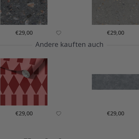
Special
Special
€29,00
€29,00
Price
Price
Andere kauften auch
Special
Special
€29,00
€29,00
Price
Price