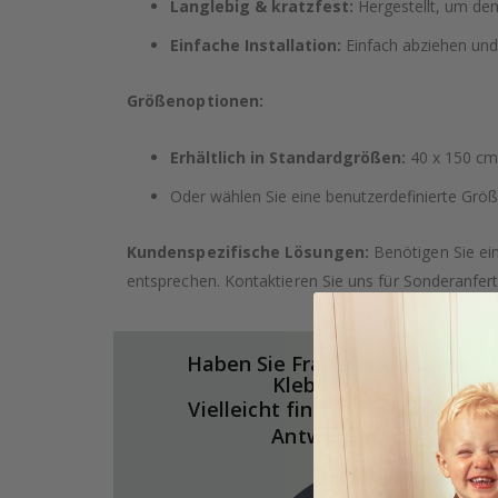
Langlebig & kratzfest:
Hergestellt, um dem
Einfache Installation:
Einfach abziehen und
Größenoptionen:
Erhältlich in Standardgrößen:
40 x 150 cm,
Oder wählen Sie eine benutzerdefinierte Größe
Kundenspezifische Lösungen:
Benötigen Sie ei
entsprechen. Kontaktieren Sie uns für Sonderanfer
Haben Sie Fragen zu unserer
Klebefolie?
Vielleicht finden Sie hier die
Antworten.