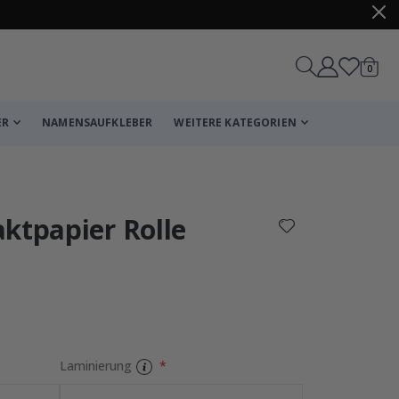
Artike
0
Wagen
ER
NAMENSAUFKLEBER
WEITERE KATEGORIEN
Korb
Zur Kasse
ktpapier Rolle
Laminierung
Fliesenaufkleb