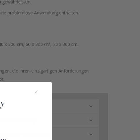
 gewährleisten.
 eine problemlose Anwendung enthalten.
40 x 300 cm, 60 x 300 cm, 70 x 300 cm.
en, die Ihren einzigartigen Anforderungen
or.
hne Laminierung?
adezimmer verwenden?
en