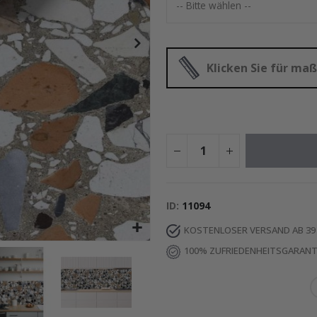
Special
29,00 €
Price
Klicken Sie für m
ID
11094
KOSTENLOSER VERSAND AB 39
100% ZUFRIEDENHEITSGARANT