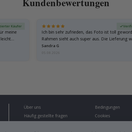
Kundenbewertungen
izierter Käufer
Verif
für meine
Ich bin sehr zufrieden, das Foto ist toll gewor
leicht
Rahmen sieht auch super aus. Die Lieferung w
außerdem…
Sandra G
05.08.2026
Über uns
Bedingungen
Häufig gestellte fragen
Cookies
Anleitungen
#yesnamly