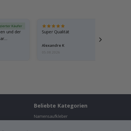
izierter Käufer
Verif
den und der
Super Qualität
ar
Alexandre K
05.08.2026
Beliebte Kategorien
Namensaufkleber
Wandtattoos