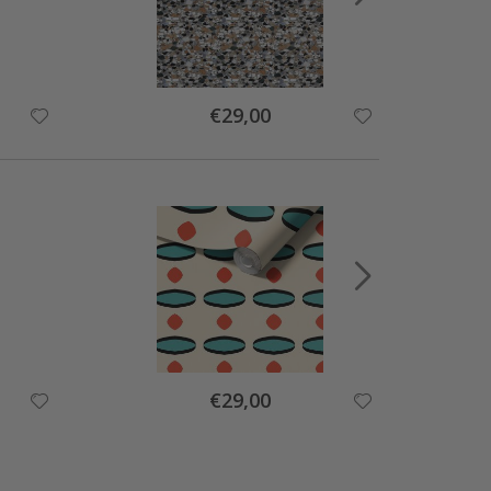
Special
€29,00
Price
Special
€29,00
Price