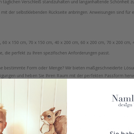
 täglichen Verschleiß standzuhalten und langanhaltende Schönheit zu
 mit der selbstklebenden Rückseite anbringen. Anweisungen sind für
 60 x 150 cm, 70 x 150 cm, 40 x 200 cm, 60 x 200 cm, 70 x 200 cm, 
, die perfekt zu Ihren spezifischen Anforderungen passt.
ne bestimmte Form oder Menge? Wir bieten maßgeschneiderte Lösung
tigungen und heben Sie Ihren Raum mit der perfekten Passform herv
Was ist Klebefolie?
Was ist der Unterschied zwischen Klebefolie mit und o
Kann ich die Klebefolie in feuchten Räumen wie dem B
Sie hab