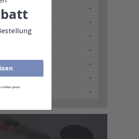
batt
Bestellung
lösen
n vollen preis
n?