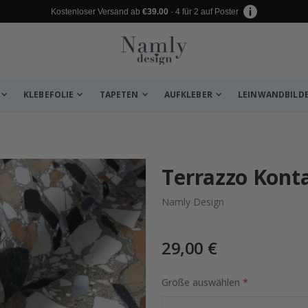
Kostenloser Versand ab
€39.00
· 4 für 2 auf Poster
KLEBEFOLIE
TAPETEN
AUFKLEBER
LEINWANDBILD
 leiden ✔
Terrazzo Konta
Namly Design
29,00 €
Größe auswählen