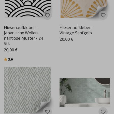
Fliesenaufkleber -
Fliesenaufkleber -
Japanische Wellen
Vintage Senfgelb
nahtlose Muster / 24
20,00 €
Stk
20,00 €
Bewertung:
von 5 Sternen
3.0