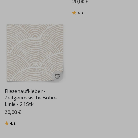
20,00 €
Bewertung:
von 5 Sternen
4.7
Fliesenaufkleber -
Zeitgenössische Boho-
Linie / 24 Stk
20,00 €
Bewertung:
von 5 Sternen
4.8