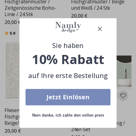
Fischgrätenmuster /
Fischgrätmuster / Beige
Zeitgenössische Boho-
und Weiß / 24 Stk
Linie / 24 Stk
20,00 €
20,00 €
Bewertung:
von 5 Sternen
5.0
Sie haben
10% Rabatt
auf Ihre erste Bestellung
Jetzt Einlösen
Fliesenaufkleber -
Fliesenaufkleber -
Nein danke, ich zahle den vollen preis
Fischgrätmuster /
Fischgrätmuster /
Beige/ 24 Stk
Blassgrün / Rechteckig /
24er-Set
20,00 €