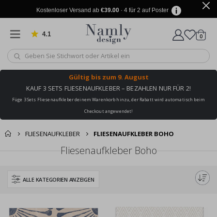
Kostenloser Versand ab
€39.00
· 4 für 2 auf Poster
4.1
Artike
von 1030 Bewertungen
0
Wagen
Gültig bis
zum 9. August
KAUF 3 SETS FLIESENAUFKLEBER – BEZAHLEN NUR FÜR 2!
Füge 3 Sets Fliesenaufkleber deinem Warenkorb hinzu, der Rabatt wird automatisch beim
Checkout angewendet!
FLIESENAUFKLEBER
FLIESENAUFKLEBER BOHO
Fliesenaufkleber Boho
ALLE KATEGORIEN ANZEIGEN