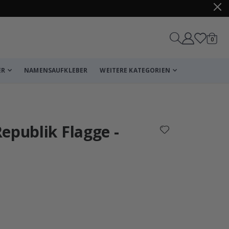
Artike
0
Wagen
ER
NAMENSAUFKLEBER
WEITERE KATEGORIEN
Korb
Zur Kasse
epublik Flagge -
Personalisierte