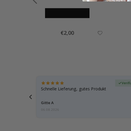
Special
€2,00
Price
zierter Käufer
Verif
ar
Schnelle Lieferung, gutes Produkt
e einen
Gitte A
06.08.2026