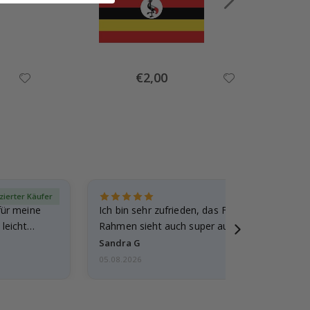
Special
€2,00
Price
izierter Käufer
Verif
für meine
Ich bin sehr zufrieden, das Foto ist toll gewo
leicht
Rahmen sieht auch super aus. Die Lieferung 
außerdem…
Sandra G
05.08.2026