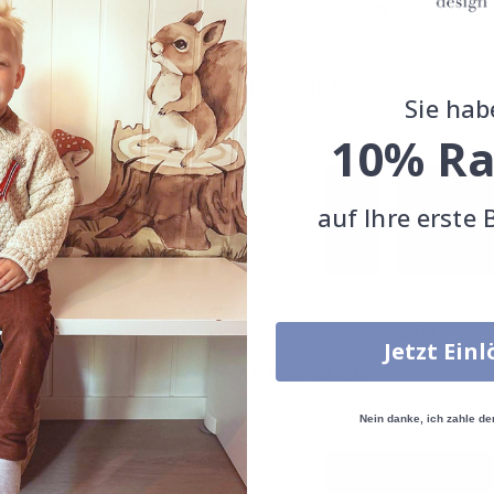
Teile dein Bild mit #namly_design
Ähnliche Produkte
Sie hab
10% Ra
auf Ihre erste 
Special
Special
€2,00
€2,00
Price
Price
Jetzt Ein
Andere kauften auch
Nein danke, ich zahle de