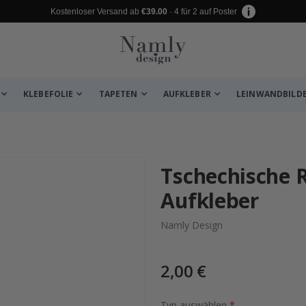
Kostenloser Versand ab
€39.00
· 4 für 2 auf Poster
KLEBEFOLIE
TAPETEN
AUFKLEBER
LEINWANDBILD
 leiden ✔
Tschechische R
Aufkleber
Namly Design
2,00 €
Typ auswählen