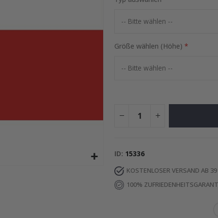
Special
2,00 €
Price
Größe wählen (Höhe)
ID
15336
KOSTENLOSER VERSAND AB 39
100% ZUFRIEDENHEITSGARANT