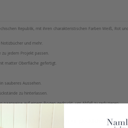
echischen Republik, mit ihren charakteristischen Farben Weiß, Rot un
, Notizbücher und mehr.
e zu jedem Projekt passen.
t matter Oberfläche gefertigt.
ein sauberes Aussehen.
ckstände zu hinterlassen.
en paarweise auf einem Bogen gedruckt, um Abfall zu reduzieren.
Echte Inspiration von unseren glücklichen Kunden