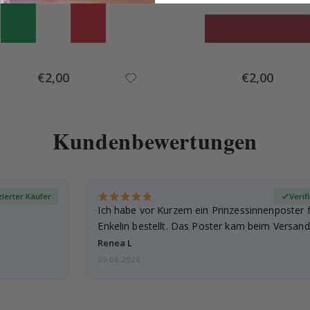
Special
Special
€2,00
€2,00
Price
Price
Kundenbewertungen
izierter Käufer
Verif
Ich habe vor Kurzem ein Prinzessinnenposter 
Enkelin bestellt. Das Poster kam beim Versand 
beschädigt…
Renea L
05.08.2026