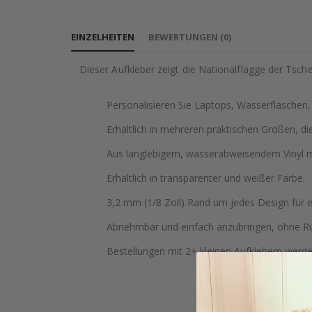
EINZELHEITEN
BEWERTUNGEN
(
0
)
Dieser Aufkleber zeigt die Nationalflagge der Tsch
Personalisieren Sie Laptops, Wasserflaschen
Erhältlich in mehreren praktischen Größen, di
Aus langlebigem, wasserabweisendem Vinyl mi
Erhältlich in transparenter und weißer Farbe.
3,2 mm (1/8 Zoll) Rand um jedes Design für 
Abnehmbar und einfach anzubringen, ohne Rü
Bestellungen mit 2+ kleinen Aufklebern werd