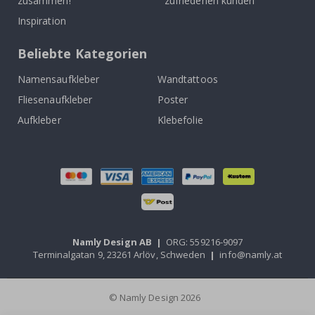
zusammen!
zufriedenen kunden
Inspiration
Beliebte Kategorien
Namensaufkleber
Wandtattoos
Fliesenaufkleber
Poster
Aufkleber
Klebefolie
Namly Design AB
|
ORG: 559216-9097
Terminalgatan 9, 23261 Arlöv, Schweden
|
info@namly.at
© Namly Design 2026