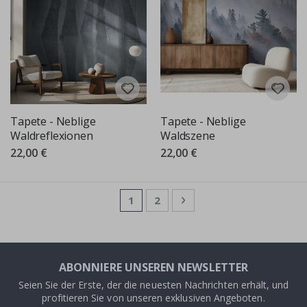
Tapete - Neblige
Tapete - Neblige
Waldreflexionen
Waldszene
22,00 €
22,00 €
Seite
Sie lesen gerade die Seite
Seite
Seite
Weiter
1
2
ABONNIERE UNSEREN NEWSLETTER
Seien Sie der Erste, der die neuesten Nachrichten erhält, und
profitieren Sie von unseren exklusiven Angeboten.