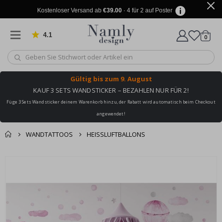
Kostenloser Versand ab
€39.00
· 4 für 2 auf Poster
4.1
Artike
von 1030 Bewertungen
0
Wagen
Gültig bis
zum 9. August
KAUF 3 SETS WANDSTICKER – BEZAHLEN NUR FÜR 2!
Füge 3 Sets Wandsticker deinem Warenkorb hinzu, der Rabatt wird automatisch beim Checkout
angewendet!
WANDTATTOOS
HEISSLUFTBALLONS
Sie könnten auch
Korb
Zum
darunter leiden ✔
Ende
Zur Kasse
der
Bildgalerie
springen