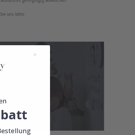
 Ausdrucks geringfügig abweichen.
ie uns bitte.
en
batt
Bestellung
!