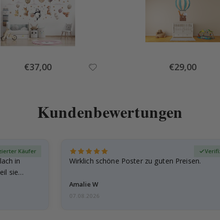
Special
Special
€37,00
€29,00
Price
Price
Kundenbewertungen
zierter Käufer
Verif
lach in
Wirklich schöne Poster zu guten Preisen.
il sie…
Amalie W
07.08.2026