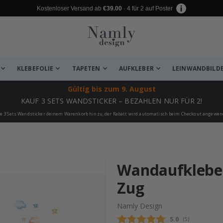
Kostenloser Versand ab
€39.00
· 4 für 2 auf Poster
KLEBEFOLIE
TAPETEN
AUFKLEBER
LEINWANDBILD
Gültig bis
zum 9. August
KAUF 3 SETS WANDSTICKER – BEZAHLEN NUR FÜR 2!
e 3 Sets Wandsticker deinem Warenkorb hinzu, der Rabatt wird automatisch beim Checkout angewen
 leiden ✔
Wandaufkleber
Zug
Namly Design
Durchschnittli
5.0
(
abgegebene be
5
)