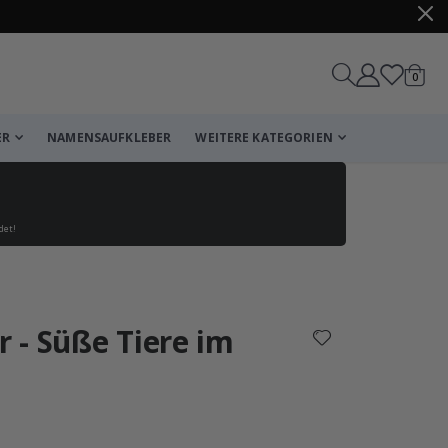
Artike
0
Wagen
ER
NAMENSAUFKLEBER
WEITERE KATEGORIEN
det!
Korb
Zur Kasse
 - Süße Tiere im
che Bewertung:
wertungen: