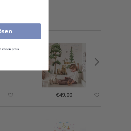
lösen
n vollen preis
Special
€49,00
Price