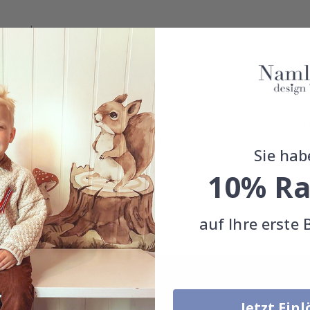
ergrund.
nenbereich.
berfläche angebracht werden, z. Glas-, Wand- oder Möbelplatte. Aufk
chen, bevor Sie die Aufkleber aufkleben. Je nach Monitoreinstellun
Sie hab
10% Ra
individuelle Größe, Menge, Farbe, Form, Material oder anderes, kon
auf Ihre erste 
rpackt ist.
Jetzt Ein