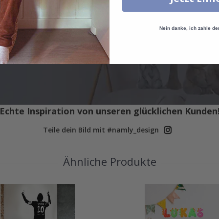
Nein danke, ich zahle de
Echte Inspiration von unseren glücklichen Kunden
Teile dein Bild mit #namly_design
Ähnliche Produkte