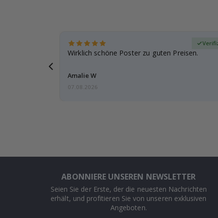
zierter Käufer
Verifi
eschenke
Wirklich schöne Poster zu guten Preisen.
g, ich bin
Amalie W
07.08.2026
ABONNIERE UNSEREN NEWSLETTER
Seien Sie der Erste, der die neuesten Nachrichten
erhält, und profitieren Sie von unseren exklusiven
Angeboten.