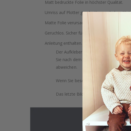
Matt bedruckte Folie in höchster Qualität.
Umriss auf Plotter geschnitten und ohne Hint
Matte Folie verursacht keine Lichtreflexe.
Geruchlos. Sicher für Kinder. Sicher für den In
Anleitung enthalten.
Der Aufkleber kann auf jeder glatten O
Sie nach dem Streichen der Wände 3 Wo
abweichen.
Wenn Sie besondere Wünsche haben, wie 
Das letzte Bild zeigt, wie das Produkt ve