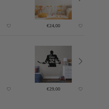
Special
€24,00
Price
Special
€29,00
Price