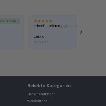
izierter Käufer
Verif
Schnelle Lieferung, gutes Produkt
Gitte A
06.08.2026
Beliebte Kategorien
Namensaufkleber
Wandtattoos