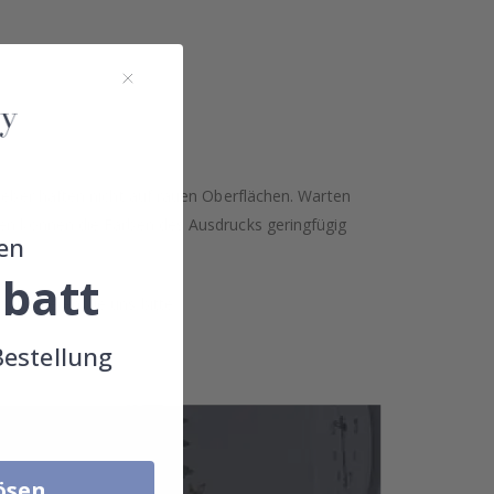
leber haften nicht auf rauen Oberflächen. Warten
gen können die Farben des Ausdrucks geringfügig
en
batt
taktieren Sie uns bitte.
Bestellung
lösen