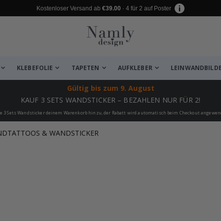
Kostenloser Versand ab
€39.00
· 4 für 2 auf Poster
KLEBEFOLIE
TAPETEN
AUFKLEBER
LEINWANDBILD
Gültig bis
zum 9. August
KAUF 3 SETS WANDSTICKER – BEZAHLEN NUR FÜR 2!
e 3 Sets Wandsticker deinem Warenkorb hinzu, der Rabatt wird automatisch beim Checkout angewen
ANDTATTOOS & WANDSTICKER
 leiden ✔