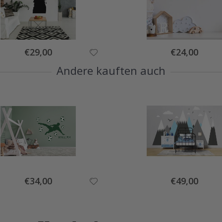
Special
Special
€29,00
€24,00
Price
Price
Andere kauften auch
Special
Special
€34,00
€49,00
Price
Price