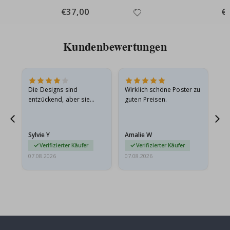
Special
€37,00
Spe
€
Price
Pri
Kundenbewertungen
Die Designs sind
Wirklich schöne Poster zu
All
entzückend, aber sie
guten Preisen.
sollten flach in einem
stabilen Umschlag
versendet werden. Weil
Sylvie Y
Amalie W
Ka
sie…
Verifizierter Käufer
Verifizierter Käufer
07.08.2026
07.08.2026
07.