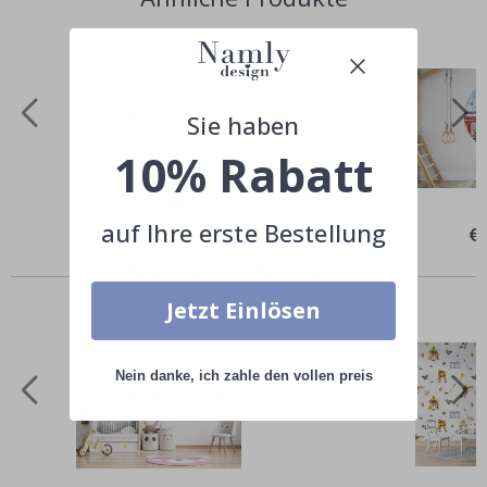
Sie haben
10% Rabatt
auf Ihre erste Bestellung
Special
€37,00
Spe
€
Price
Pri
Andere kauften auch
Jetzt Einlösen
Nein danke, ich zahle den vollen preis