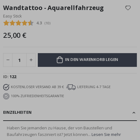
Anfang
Wandtattoo - Aquarellfahrzeug
der
Easy Stick
Bildgalerie
Durchschnittliche Bewertung:
4.3
(
abgegebene bewertungen:
10
)
springen
25,00 €
IN DEN WARENKORB LEGEN
ID
122
KOSTENLOSER VERSAND AB 39 €
LIEFERUNG 4-7 TAGE
100% ZUFRIEDENHEITSGARANTIE
EINZELHEITEN
Haben Sie jemanden zu Hause, der von Baustellen und
Baufahrzeugen fasziniert ist? Jetzt können...
Lesen Sie mehr