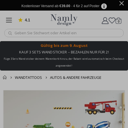
Kostenloser Versand ab
€39.00
· 4 für 2 auf Poster
4.1
Artike
von 1029 Bewertungen
0
Wagen
Gültig bis
zum 9. August
KAUF 3 SETS WANDSTICKER – BEZAHLEN NUR FÜR 2!
Füge 3 Sets Wandsticker deinem Warenkorb hinzu, der Rabatt wird automatisch beim Checkout
angewendet!
WANDTATTOOS
AUTOS & ANDERE FAHRZEUGE
Sie könnten auch
Korb
Zum
darunter leiden ✔
Ende
Zur Kasse
der
Bildgalerie
springen