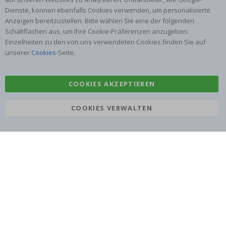
ABONNIERE UNSEREN NEWSLETTER
Dienste, können ebenfalls Cookies verwenden, um personalisierte
Seien Sie der Erste, der die neuesten Nachrichten erhält, und
Anzeigen bereitzustellen. Bitte wählen Sie eine der folgenden
profitieren Sie von unseren exklusiven Angeboten.
Schaltflächen aus, um Ihre Cookie-Präferenzen anzugeben.
Einzelheiten zu den von uns verwendeten Cookies finden Sie auf
unserer
Cookies
-Seite.
ABONNIEREN
COOKIES AKZEPTIEREN
Tik
COOKIES VERWALTEN
To
k
4.1
/5
VON 1024 BEWERTUNGEN
Über uns
Bedingungen
Häufig gestellte fragen
Cookies
Anleitungen
#yesnamly