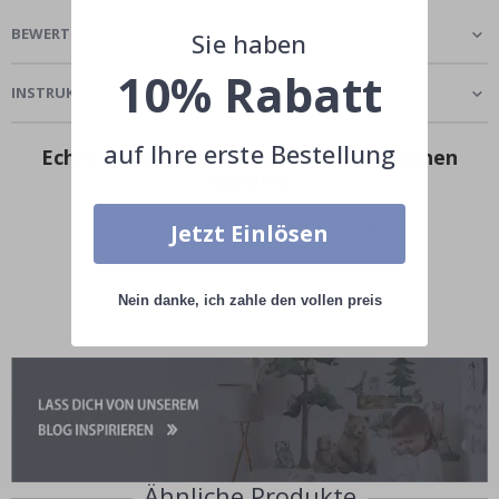
BEWERTUNGEN
(
1
)
Sie haben
10% Rabatt
INSTRUKTION
auf Ihre erste Bestellung
Echte Inspiration von unseren glücklichen
Kunden!
Teile dein Bild mit #namly_design
Jetzt Einlösen
Nein danke, ich zahle den vollen preis
Ähnliche Produkte