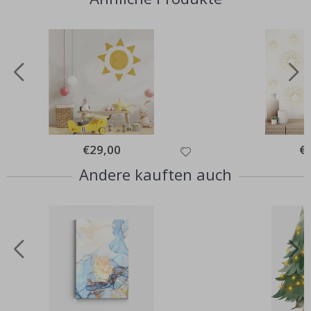
Special
€29,00
Spe
€
Price
Pri
Andere kauften auch