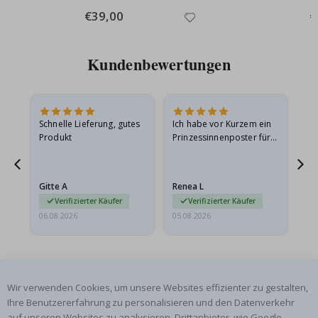
Special
€39,00
Sp
€
Price
Pr
Kundenbewertungen
Schnelle Lieferung, gutes
Ich habe vor Kurzem ein
Ich
Produkt
Prinzessinnenposter für
das
ts
meine Enkelin bestellt.
ge
Das Poster kam beim
Ra
at
Versand leicht
au
Gitte A
Renea L
Sa
beschädigt…
au
Verifizierter Käufer
Verifizierter Käufer
06.08.2026
05.08.2026
05.
Wir verwenden Cookies, um unsere Websites effizienter zu gestalten,
Ihre Benutzererfahrung zu personalisieren und den Datenverkehr
auf unseren Websites zu analysieren. Drittanbieter, wie Google-