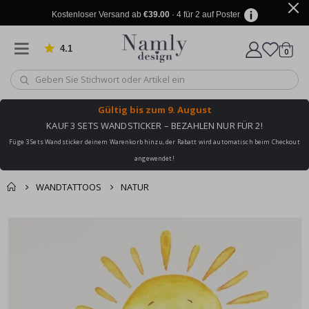
Kostenloser Versand ab
€39.00
· 4 für 2 auf Poster
4.1
Artike
von 1024 Bewertungen
0
Wagen
Gültig bis
zum 9. August
KAUF 3 SETS WANDSTICKER – BEZAHLEN NUR FÜR 2!
Füge 3 Sets Wandsticker deinem Warenkorb hinzu, der Rabatt wird automatisch beim Checkout
angewendet!
WANDTATTOOS
NATUR
Sie könnten auch
Korb
Zum
darunter leiden ✔
Ende
Zur Kasse
der
Bildgalerie
springen