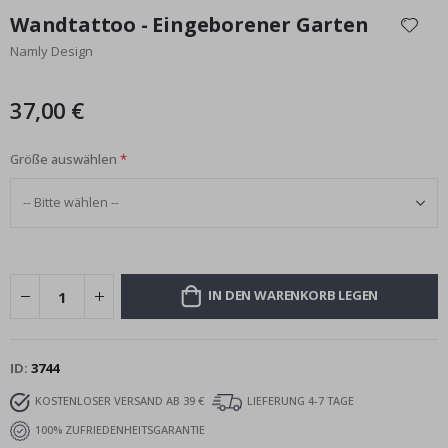
Anfang
Wandtattoo - Eingeborener Garten
der
Namly Design
Bildgalerie
springen
37,00 €
Größe auswählen
IN DEN WARENKORB LEGEN
ID
3744
KOSTENLOSER VERSAND AB 39 €
LIEFERUNG 4-7 TAGE
100% ZUFRIEDENHEITSGARANTIE