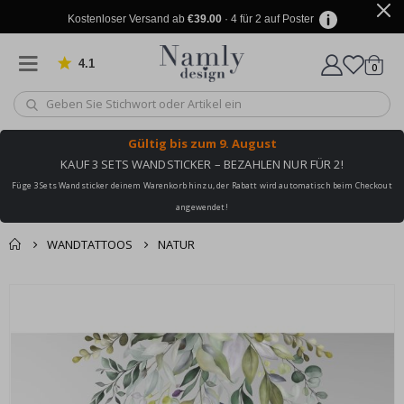
Kostenloser Versand ab
€39.00
· 4 für 2 auf Poster
4.1
Artike
von 1025 Bewertungen
0
Wagen
Gültig bis
zum 9. August
KAUF 3 SETS WANDSTICKER – BEZAHLEN NUR FÜR 2!
Füge 3 Sets Wandsticker deinem Warenkorb hinzu, der Rabatt wird automatisch beim Checkout
angewendet!
WANDTATTOOS
NATUR
Sie könnten auch
Korb
Zum
darunter leiden ✔
Ende
Zur Kasse
der
Bildgalerie
springen