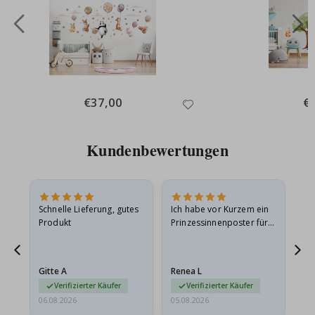
Special
€37,00
Spe
€
Price
Pri
Kundenbewertungen
Schnelle Lieferung, gutes
Ich habe vor Kurzem ein
Ich
Produkt
Prinzessinnenposter für
das
ts
meine Enkelin bestellt.
ge
Das Poster kam beim
Ra
at
Versand leicht
au
Gitte A
Renea L
Sa
beschädigt…
au
Verifizierter Käufer
Verifizierter Käufer
06.08.2026
05.08.2026
05.