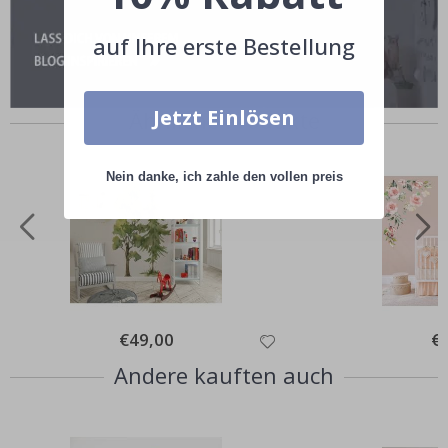
auf Ihre erste Bestellung
Jetzt Einlösen
Ähnliche Produkte
Nein danke, ich zahle den vollen preis
Special
€49,00
Spe
€
Price
Pri
Andere kauften auch