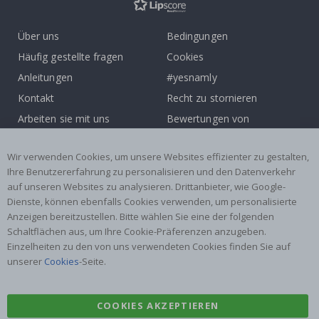
Über uns
Bedingungen
Häufig gestellte fragen
Cookies
Anleitungen
#yesnamly
Kontakt
Recht zu stornieren
Arbeiten sie mit uns
Bewertungen von
zusammen!
zufriedenen kunden
Inspiration
Wir verwenden Cookies, um unsere Websites effizienter zu gestalten,
Ihre Benutzererfahrung zu personalisieren und den Datenverkehr
auf unseren Websites zu analysieren. Drittanbieter, wie Google-
Beliebte Kategorien
Dienste, können ebenfalls Cookies verwenden, um personalisierte
Namensaufkleber
Wandtattoos
Anzeigen bereitzustellen. Bitte wählen Sie eine der folgenden
Schaltflächen aus, um Ihre Cookie-Präferenzen anzugeben.
Fliesenaufkleber
Poster
Einzelheiten zu den von uns verwendeten Cookies finden Sie auf
Aufkleber
Klebefolie
unserer
Cookies
-Seite.
COOKIES AKZEPTIEREN