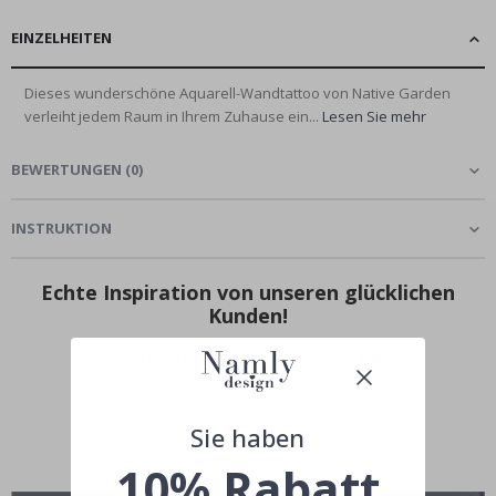
EINZELHEITEN
Dieses wunderschöne Aquarell-Wandtattoo von Native Garden
verleiht jedem Raum in Ihrem Zuhause ein...
Lesen Sie mehr
BEWERTUNGEN
(
0
)
INSTRUKTION
Echte Inspiration von unseren glücklichen
Kunden!
Teile dein Bild mit #namly_design
Sie haben
10% Rabatt